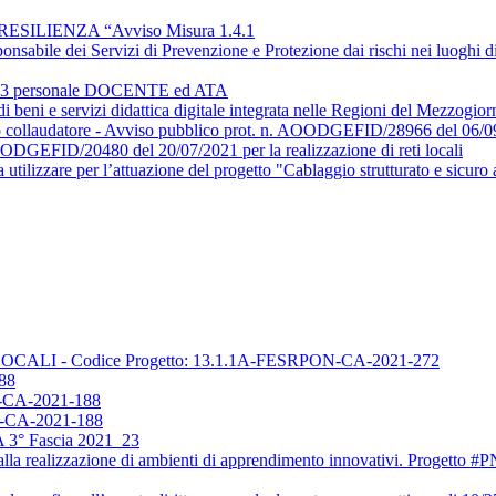
SILIENZA “Avviso Misura 1.4.1
onsabile dei Servizi di Prevenzione e Protezione dai rischi nei luoghi d
/2023 personale DOCENTE ed ATA
 di beni e servizi didattica digitale integrata nelle Regioni del Mezzogi
erto collaudatore - Avviso pubblico prot. n. AOODGEFID/28966 del 0
OODGEFID/20480 del 20/07/2021 per la realizzazione di reti locali
 utilizzare per l’attuazione del progetto "Cablaggio strutturato e sicuro al
TI LOCALI - Codice Progetto: 13.1.1A-FESRPON-CA-2021-272
88
CA-2021-188
CA-2021-188
TA 3° Fascia 2021_23
iva alla realizzazione di ambienti di apprendimento innovativi. Progett