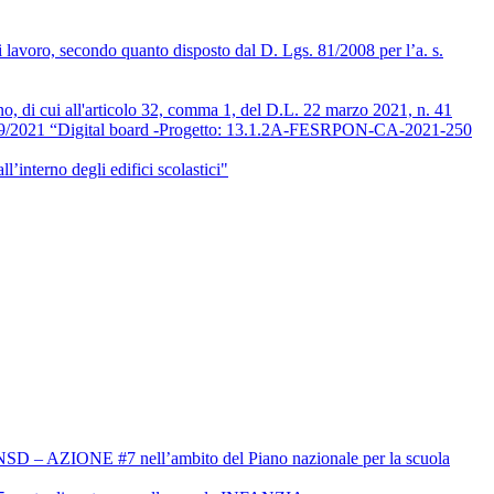
i lavoro, secondo quanto disposto dal D. Lgs. 81/2008 per l’a. s.
orno, di cui all'articolo 32, comma 1, del D.L. 22 marzo 2021, n. 41
6/09/2021 “Digital board -Progetto: 13.1.2A-FESRPON-CA-2021-250
l’interno degli edifici scolastici"
o #PNSD – AZIONE #7 nell’ambito del Piano nazionale per la scuola