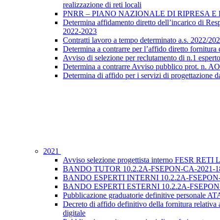
realizzazione di reti locali
PNRR – PIANO NAZIONALE DI RIPRESA E RE
Determina affidamento diretto dell’incarico di Resp
2022-2023
Contratti lavoro a tempo determinato a.s. 2022
Determina a contrarre per l’affido diretto fornitura
Avviso di selezione per reclutamento di n.1 esp
Determina a contrarre Avviso pubblico prot. n. A
Determina di affido per i servizi di progettazione da
2021
Avviso selezione progettista interno FESR RE
BANDO TUTOR 10.2.2A-FSEPON-CA-2021-1
BANDO ESPERTI INTERNI 10.2.2A-FSEPON-
BANDO ESPERTI ESTERNI 10.2.2A-FSEPON-
Pubblicazione graduatorie definitive personale A
Decreto di affido definitivo della fornitura relat
digitale