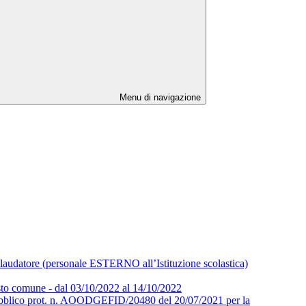
Menu di navigazione
collaudatore (personale ESTERNO all’Istituzione scolastica)
osto comune - dal 03/10/2022 al 14/10/2022
ubblico prot. n. AOODGEFID/20480 del 20/07/2021 per la