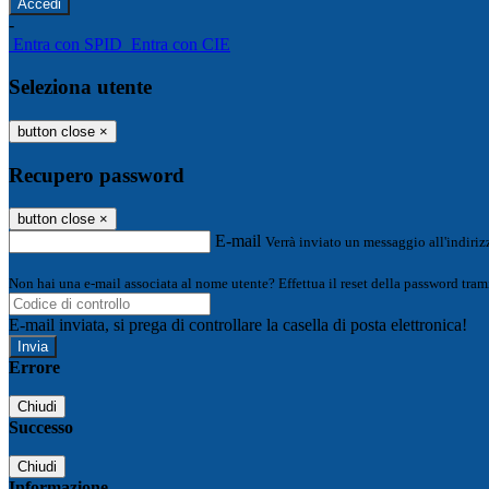
-
Entra con SPID
Entra con CIE
Seleziona utente
button close
×
Recupero password
button close
×
E-mail
Verrà inviato un messaggio all'indirizz
Non hai una e-mail associata al nome utente? Effettua il reset della password tram
E-mail inviata, si prega di controllare la casella di posta elettronica!
Errore
Chiudi
Successo
Chiudi
Informazione