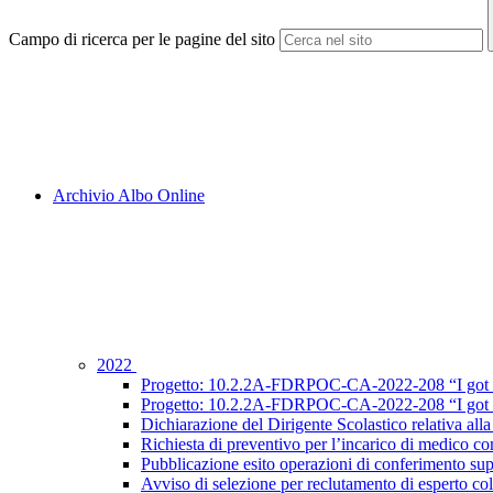
Campo di ricerca per le pagine del sito
Archivio Albo Online
2022
Progetto: 10.2.2A-FDRPOC-CA-2022-208 “I got sk
Progetto: 10.2.2A-FDRPOC-CA-2022-208 “I got ski
Dichiarazione del Dirigente Scolastico relativa all
Richiesta di preventivo per l’incarico di medico co
Pubblicazione esito operazioni di conferimento su
Avviso di selezione per reclutamento di espert