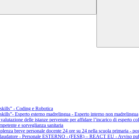
ills” - Coding e Robotica
lls”- Esperto esterno madrelingua - Esperto interno non madrelingua
a valutazione delle istanze pervenute per affidare l’incarico di esperto 
mpetente e sorveglianza sanitaria
pplenza breve personale docente 24 ore su 24 nella scuola primaria - p
o collaudatore - Personale ESTERNO - (FESR) – REACT EU - Avviso p