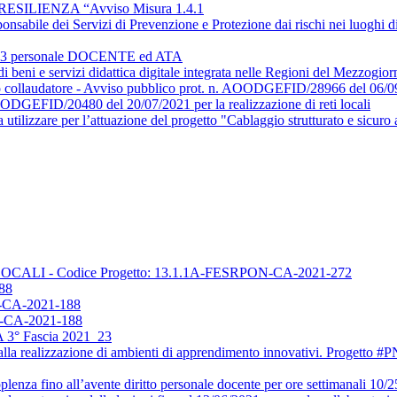
SILIENZA “Avviso Misura 1.4.1
onsabile dei Servizi di Prevenzione e Protezione dai rischi nei luoghi d
/2023 personale DOCENTE ed ATA
 di beni e servizi didattica digitale integrata nelle Regioni del Mezzogi
erto collaudatore - Avviso pubblico prot. n. AOODGEFID/28966 del 0
OODGEFID/20480 del 20/07/2021 per la realizzazione di reti locali
 utilizzare per l’attuazione del progetto "Cablaggio strutturato e sicuro al
TI LOCALI - Codice Progetto: 13.1.1A-FESRPON-CA-2021-272
88
CA-2021-188
CA-2021-188
TA 3° Fascia 2021_23
iva alla realizzazione di ambienti di apprendimento innovativi. Progett
plenza fino all’avente diritto personale docente per ore settimanali 1