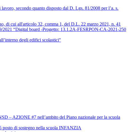
i lavoro, secondo quanto disposto dal D. Lgs. 81/2008 per l’a. s.
orno, di cui all'articolo 32, comma 1, del D.L. 22 marzo 2021, n. 41
6/09/2021 “Digital board -Progetto: 13.1.2A-FESRPON-CA-2021-250
l’interno degli edifici scolastici"
o #PNSD – AZIONE #7 nell’ambito del Piano nazionale per la scuola
0/25 posto di sostegno nella scuola INFANZIA