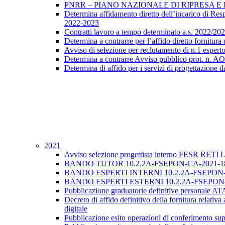
PNRR – PIANO NAZIONALE DI RIPRESA E RE
Determina affidamento diretto dell’incarico di Resp
2022-2023
Contratti lavoro a tempo determinato a.s. 2022
Determina a contrarre per l’affido diretto fornitura
Avviso di selezione per reclutamento di n.1 esp
Determina a contrarre Avviso pubblico prot. n. A
Determina di affido per i servizi di progettazione da
2021
Avviso selezione progettista interno FESR RE
BANDO TUTOR 10.2.2A-FSEPON-CA-2021-1
BANDO ESPERTI INTERNI 10.2.2A-FSEPON-
BANDO ESPERTI ESTERNI 10.2.2A-FSEPON-
Pubblicazione graduatorie definitive personale A
Decreto di affido definitivo della fornitura relat
digitale
Pubblicazione esito operazioni di conferimento sup