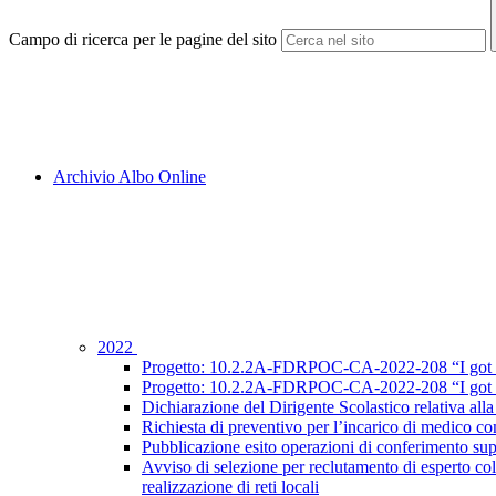
Campo di ricerca per le pagine del sito
Archivio Albo Online
2022
Progetto: 10.2.2A-FDRPOC-CA-2022-208 “I got sk
Progetto: 10.2.2A-FDRPOC-CA-2022-208 “I got ski
Dichiarazione del Dirigente Scolastico relativa all
Richiesta di preventivo per l’incarico di medico co
Pubblicazione esito operazioni di conferimento su
Avviso di selezione per reclutamento di espert
realizzazione di reti locali