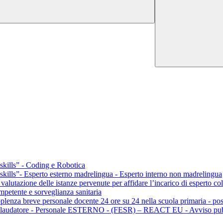
ills” - Coding e Robotica
lls”- Esperto esterno madrelingua - Esperto interno non madrelingua
a valutazione delle istanze pervenute per affidare l’incarico di esperto 
mpetente e sorveglianza sanitaria
pplenza breve personale docente 24 ore su 24 nella scuola primaria - p
o collaudatore - Personale ESTERNO - (FESR) – REACT EU - Avviso p