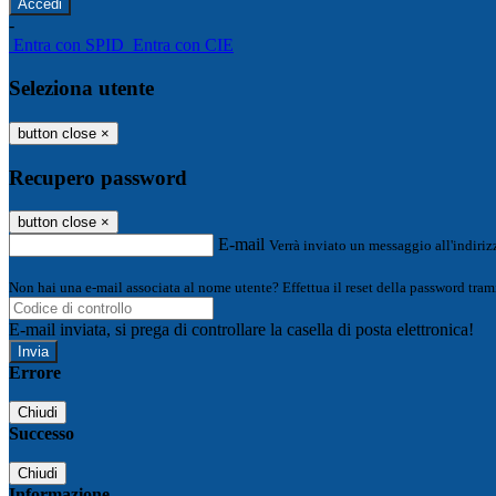
-
Entra con SPID
Entra con CIE
Seleziona utente
button close
×
Recupero password
button close
×
E-mail
Verrà inviato un messaggio all'indirizz
Non hai una e-mail associata al nome utente? Effettua il reset della password tram
E-mail inviata, si prega di controllare la casella di posta elettronica!
Errore
Chiudi
Successo
Chiudi
Informazione