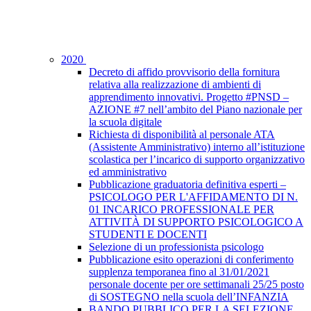
2020
Decreto di affido provvisorio della fornitura
relativa alla realizzazione di ambienti di
apprendimento innovativi. Progetto #PNSD –
AZIONE #7 nell’ambito del Piano nazionale per
la scuola digitale
Richiesta di disponibilità al personale ATA
(Assistente Amministrativo) interno all’istituzione
scolastica per l’incarico di supporto organizzativo
ed amministrativo
Pubblicazione graduatoria definitiva esperti –
PSICOLOGO PER L'AFFIDAMENTO DI N.
01 INCARICO PROFESSIONALE PER
ATTIVITÀ DI SUPPORTO PSICOLOGICO A
STUDENTI E DOCENTI
Selezione di un professionista psicologo
Pubblicazione esito operazioni di conferimento
supplenza temporanea fino al 31/01/2021
personale docente per ore settimanali 25/25 posto
di SOSTEGNO nella scuola dell’INFANZIA
BANDO PUBBLICO PER LA SELEZIONE