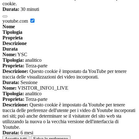
cookie.
Durata:
30 minuti
youtube.com
Nome
Tipologia
Proprieta
Descrizione
Durata
Nome:
YSC
Tipologia:
analitico
Proprieta:
Terza-parte
Descrizione:
Questo cookie è impostato da YouTube per tenere
traccia delle visualizzazioni dei video incorporati.
Durata:
Sessione
Nome:
VISITOR_INFO1_LIVE
Tipologia:
analitico
Proprieta:
Terza-parte
Descrizione:
Questo cookie è impostato da Youtube per tenere
traccia delle preferenze dell'utente per i video di Youtube incorporati
nei siti; può anche determinare se il visitatore del sito web sta
utilizzando la nuova o la vecchia versione dell'interfaccia di
Youtube.
Durata:
6 mesi
Accetta tutti
Salva le preferenze