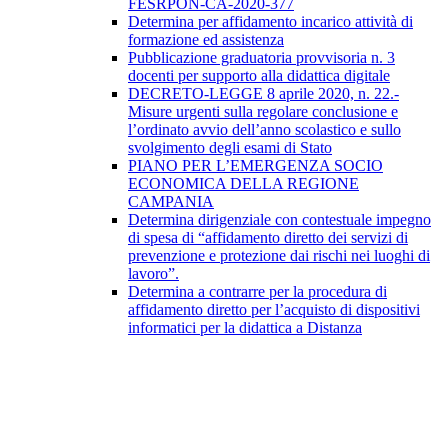
FESRPON-CA-2020-377
Determina per affidamento incarico attività di
formazione ed assistenza
Pubblicazione graduatoria provvisoria n. 3
docenti per supporto alla didattica digitale
DECRETO-LEGGE 8 aprile 2020, n. 22.-
Misure urgenti sulla regolare conclusione e
l’ordinato avvio dell’anno scolastico e sullo
svolgimento degli esami di Stato
PIANO PER L’EMERGENZA SOCIO
ECONOMICA DELLA REGIONE
CAMPANIA
Determina dirigenziale con contestuale impegno
di spesa di “affidamento diretto dei servizi di
prevenzione e protezione dai rischi nei luoghi di
lavoro”.
Determina a contrarre per la procedura di
affidamento diretto per l’acquisto di dispositivi
informatici per la didattica a Distanza