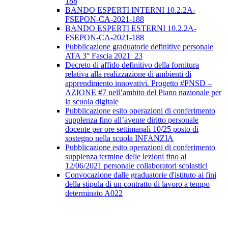
188
BANDO ESPERTI INTERNI 10.2.2A-
FSEPON-CA-2021-188
BANDO ESPERTI ESTERNI 10.2.2A-
FSEPON-CA-2021-188
Pubblicazione graduatorie definitive personale
ATA 3° Fascia 2021_23
Decreto di affido definitivo della fornitura
relativa alla realizzazione di ambienti di
apprendimento innovativi. Progetto #PNSD –
AZIONE #7 nell’ambito del Piano nazionale per
la scuola digitale
Pubblicazione esito operazioni di conferimento
supplenza fino all’avente diritto personale
docente per ore settimanali 10/25 posto di
sostegno nella scuola INFANZIA
Pubblicazione esito operazioni di conferimento
supplenza termine delle lezioni fino al
12/06/2021 personale collaboratori scolastici
Convocazione dalle graduatorie d'istituto ai fini
della stipula di un contratto di lavoro a tempo
determinato A022