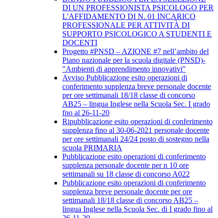
DI UN PROFESSIONISTA PSICOLOGO PER
L'AFFIDAMENTO DI N. 01 INCARICO
PROFESSIONALE PER ATTIVITÀ DI
SUPPORTO PSICOLOGICO A STUDENTI E
DOCENTI
Progetto #PNSD – AZIONE #7 nell’ambito del
Piano nazionale per la scuola digitale (PNSD)-
"Ambienti di apprendimento innovativi"
Avviso Pubblicazione esito operazioni di
conferimento supplenza breve personale docente
per ore settimanali 18/18 classe di concorso
AB25 – lingua Inglese nella Scuola Sec. I grado
fno al 26-11-20
Ripubblicazione esito operazioni di conferimento
supplenza fino al 30-06-2021 personale docente
per ore settimanali 24/24 posto di sostegno nella
scuola PRIMARIA
Pubblicazione esito operazioni di conferimento
supplenza personale docente per n 10 ore
settimanali su 18 classe di concorso A022
Pubblicazione esito operazioni di conferimento
supplenza breve personale docente per ore
settimanali 18/18 classe di concorso AB25 –
lingua Inglese nella Scuola Sec. di I grado fino al
26-11-20