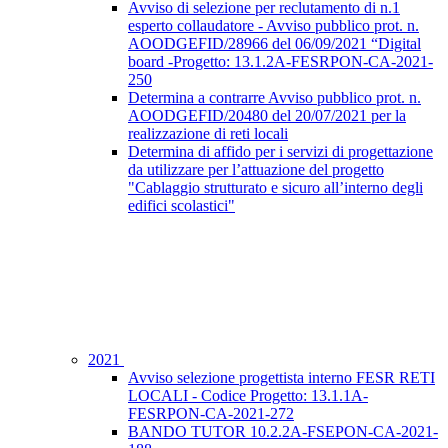
Avviso di selezione per reclutamento di n.1
esperto collaudatore - Avviso pubblico prot. n.
AOODGEFID/28966 del 06/09/2021 “Digital
board -Progetto: 13.1.2A-FESRPON-CA-2021-
250
Determina a contrarre Avviso pubblico prot. n.
AOODGEFID/20480 del 20/07/2021 per la
realizzazione di reti locali
Determina di affido per i servizi di progettazione
da utilizzare per l’attuazione del progetto
"Cablaggio strutturato e sicuro all’interno degli
edifici scolastici"
2021
Avviso selezione progettista interno FESR RETI
LOCALI - Codice Progetto: 13.1.1A-
FESRPON-CA-2021-272
BANDO TUTOR 10.2.2A-FSEPON-CA-2021-