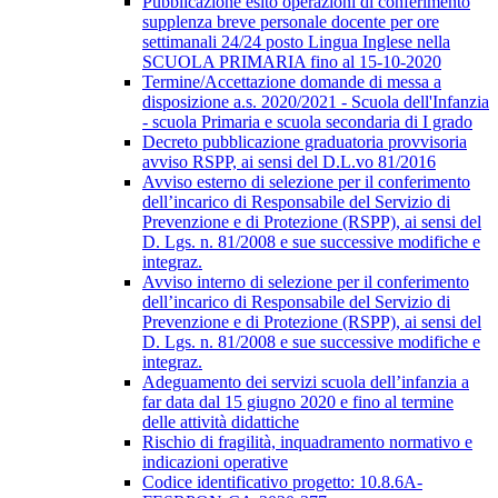
Pubblicazione esito operazioni di conferimento
supplenza breve personale docente per ore
settimanali 24/24 posto Lingua Inglese nella
SCUOLA PRIMARIA fino al 15-10-2020
Termine/Accettazione domande di messa a
disposizione a.s. 2020/2021 - Scuola dell'Infanzia
- scuola Primaria e scuola secondaria di I grado
Decreto pubblicazione graduatoria provvisoria
avviso RSPP, ai sensi del D.L.vo 81/2016
Avviso esterno di selezione per il conferimento
dell’incarico di Responsabile del Servizio di
Prevenzione e di Protezione (RSPP), ai sensi del
D. Lgs. n. 81/2008 e sue successive modifiche e
integraz.
Avviso interno di selezione per il conferimento
dell’incarico di Responsabile del Servizio di
Prevenzione e di Protezione (RSPP), ai sensi del
D. Lgs. n. 81/2008 e sue successive modifiche e
integraz.
Adeguamento dei servizi scuola dell’infanzia a
far data dal 15 giugno 2020 e fino al termine
delle attività didattiche
Rischio di fragilità, inquadramento normativo e
indicazioni operative
Codice identificativo progetto: 10.8.6A-