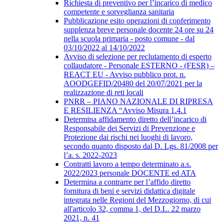
Richiesta di preventivo per l’incarico di medico
competente e sorveglianza sanitaria
Pubblicazione esito operazioni di conferimento
supplenza breve personale docente 24 ore su 24
nella scuola primaria - posto comune - dal
03/10/2022 al 14/10/2022
Avviso di selezione per reclutamento di esperto
collaudatore - Personale ESTERNO - (FESR) –
REACT EU - Avviso pubblico prot. n.
AOODGEFID/20480 del 20/07/2021 per la
realizzazione di reti locali
PNRR – PIANO NAZIONALE DI RIPRESA
E RESILIENZA “Avviso Misura 1.4.1
Determina affidamento diretto dell’incarico di
Responsabile dei Servizi di Prevenzione e
Protezione dai rischi nei luoghi di lavoro,
secondo quanto disposto dal D. Lgs. 81/2008 per
l’a. s. 2022-2023
Contratti lavoro a tempo determinato a.s.
2022/2023 personale DOCENTE ed ATA
Determina a contrarre per l’affido diretto
fornitura di beni e servizi didattica digitale
integrata nelle Regioni del Mezzogiorno, di cui
all'articolo 32, comma 1, del D.L. 22 marzo
2021, n. 41