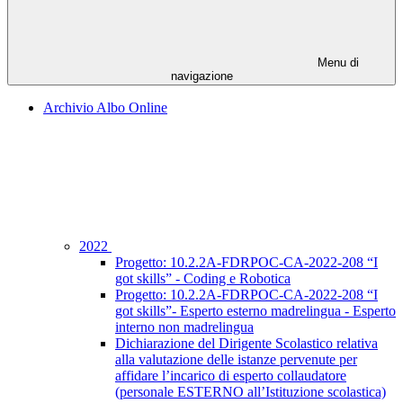
Menu di
navigazione
Archivio Albo Online
2022
Progetto: 10.2.2A-FDRPOC-CA-2022-208 “I
got skills” - Coding e Robotica
Progetto: 10.2.2A-FDRPOC-CA-2022-208 “I
got skills”- Esperto esterno madrelingua - Esperto
interno non madrelingua
Dichiarazione del Dirigente Scolastico relativa
alla valutazione delle istanze pervenute per
affidare l’incarico di esperto collaudatore
(personale ESTERNO all’Istituzione scolastica)