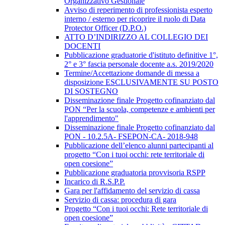
Organizzativo Gestionale
Avviso di reperimento di professionista esperto
interno / esterno per ricoprire il ruolo di Data
Protector Officer (D.P.O.)
ATTO D’INDIRIZZO AL COLLEGIO DEI
DOCENTI
Pubblicazione graduatorie d'istituto definitive 1°,
2° e 3° fascia personale docente a.s. 2019/2020
Termine/Accettazione domande di messa a
disposizione ESCLUSIVAMENTE SU POSTO
DI SOSTEGNO
Disseminazione finale Progetto cofinanziato dal
PON “Per la scuola, competenze e ambienti per
l'apprendimento"
Disseminazione finale Progetto cofinanziato dal
PON - 10.2.5A- FSEPON-CA- 2018-948
Pubblicazione dell’elenco alunni partecipanti al
progetto “Con i tuoi occhi: rete territoriale di
open coesione”
Pubblicazione graduatoria provvisoria RSPP
Incarico di R.S.P.P.
Gara per l'affidamento del servizio di cassa
Servizio di cassa: procedura di gara
Progetto “Con i tuoi occhi: Rete territoriale di
open coesione”