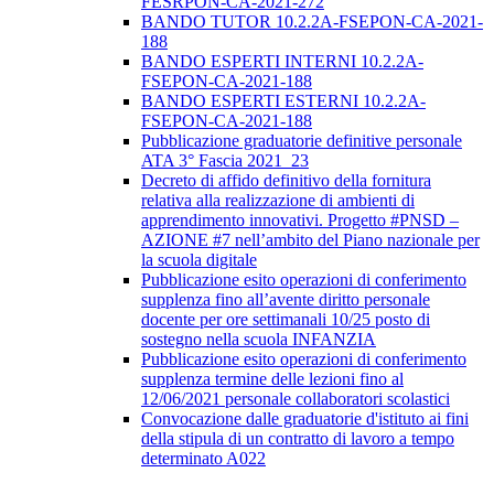
FESRPON-CA-2021-272
BANDO TUTOR 10.2.2A-FSEPON-CA-2021-
188
BANDO ESPERTI INTERNI 10.2.2A-
FSEPON-CA-2021-188
BANDO ESPERTI ESTERNI 10.2.2A-
FSEPON-CA-2021-188
Pubblicazione graduatorie definitive personale
ATA 3° Fascia 2021_23
Decreto di affido definitivo della fornitura
relativa alla realizzazione di ambienti di
apprendimento innovativi. Progetto #PNSD –
AZIONE #7 nell’ambito del Piano nazionale per
la scuola digitale
Pubblicazione esito operazioni di conferimento
supplenza fino all’avente diritto personale
docente per ore settimanali 10/25 posto di
sostegno nella scuola INFANZIA
Pubblicazione esito operazioni di conferimento
supplenza termine delle lezioni fino al
12/06/2021 personale collaboratori scolastici
Convocazione dalle graduatorie d'istituto ai fini
della stipula di un contratto di lavoro a tempo
determinato A022