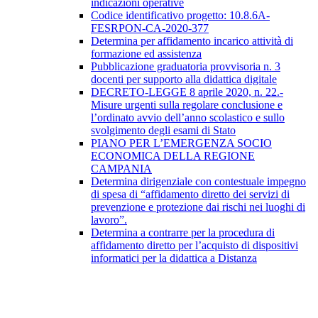
indicazioni operative
Codice identificativo progetto: 10.8.6A-
FESRPON-CA-2020-377
Determina per affidamento incarico attività di
formazione ed assistenza
Pubblicazione graduatoria provvisoria n. 3
docenti per supporto alla didattica digitale
DECRETO-LEGGE 8 aprile 2020, n. 22.-
Misure urgenti sulla regolare conclusione e
l’ordinato avvio dell’anno scolastico e sullo
svolgimento degli esami di Stato
PIANO PER L’EMERGENZA SOCIO
ECONOMICA DELLA REGIONE
CAMPANIA
Determina dirigenziale con contestuale impegno
di spesa di “affidamento diretto dei servizi di
prevenzione e protezione dai rischi nei luoghi di
lavoro”.
Determina a contrarre per la procedura di
affidamento diretto per l’acquisto di dispositivi
informatici per la didattica a Distanza