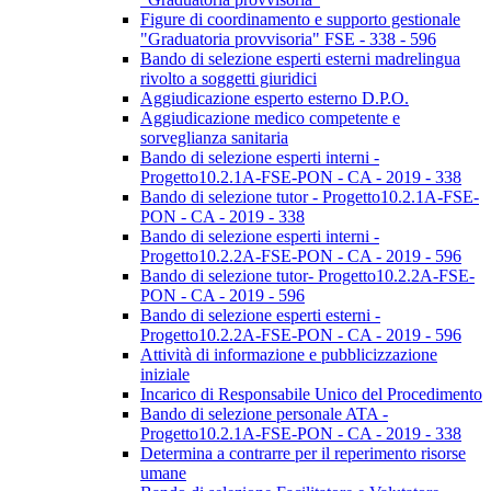
Figure di coordinamento e supporto gestionale
"Graduatoria provvisoria" FSE - 338 - 596
Bando di selezione esperti esterni madrelingua
rivolto a soggetti giuridici
Aggiudicazione esperto esterno D.P.O.
Aggiudicazione medico competente e
sorveglianza sanitaria
Bando di selezione esperti interni -
Progetto10.2.1A-FSE-PON - CA - 2019 - 338
Bando di selezione tutor - Progetto10.2.1A-FSE-
PON - CA - 2019 - 338
Bando di selezione esperti interni -
Progetto10.2.2A-FSE-PON - CA - 2019 - 596
Bando di selezione tutor- Progetto10.2.2A-FSE-
PON - CA - 2019 - 596
Bando di selezione esperti esterni -
Progetto10.2.2A-FSE-PON - CA - 2019 - 596
Attività di informazione e pubblicizzazione
iniziale
Incarico di Responsabile Unico del Procedimento
Bando di selezione personale ATA -
Progetto10.2.1A-FSE-PON - CA - 2019 - 338
Determina a contrarre per il reperimento risorse
umane