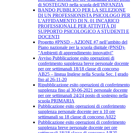
di SOSTEGNO nella scuola dell’INFANZIA
BANDO PUBBLICO PER LA SELEZIONE
DI UN PROFESSIONISTA PSICOLOGO PER
L'AFFIDAMENTO DI N. 01 INCARICO
PROFESSIONALE PER ATTIVITÀ DI
SUPPORTO PSICOLOGICO A STUDENTI E
DOCENTI
Progetto #PNSD – AZIONE #7 nell’ambito del
Piano nazionale per la scuola digitale (PNSD)-
"Ambienti di apprendimento innovativi"
Avviso Pubblicazione esito operazioni di
conferimento supplenza breve personale docente
per ore settimanali 18/18 classe di concorso
AB25 – lingua Inglese nella Scuola Sec. I grado
fno al 26-11-20
Ripubblicazione esito operazioni di conferimento
supplenza fino al 30-06-2021 personale docente
per ore settimanali 24/24 posto di sostegno nella
scuola PRIMARIA
Pubblicazione esito operazioni di conferimento
supplenza personale docente per n 10 ore
settimanali su 18 classe di concorso A022
Pubblicazione esito operazioni di conferimento
supplenza breve personale docente per ore
settimanali 18/18 classe di concorso AB25 –