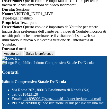
Descrizione:
Questo cookie è impostato da YouTube per tenere
traccia delle visualizzazioni dei video incorporati.
Durata:
Sessione
Nome:
VISITOR_INFO1_LIVE
Tipologia:
analitico
Proprieta:
Terza-parte
Descrizione:
Questo cookie è impostato da Youtube per tenere
traccia delle preferenze dell'utente per i video di Youtube incorporati
nei siti; può anche determinare se il visitatore del sito web sta
utilizzando la nuova o la vecchia versione dell'interfaccia di
Youtube.
Durata:
6 mesi
Accetta tutti
Salva le preferenze
Istituto Comprensivo Statale De Nicola
Contatti
Istituto Comprensivo Statale De Nicola
Via Roma 202 , 80013 Casalnuovo di Napoli (Na)
Tel:
0818423128
Email:
naic898003@istruzione.it
Link per inviare una mail
PEC:
naic898003@pec.istruzione.it
Link per inviare una mail