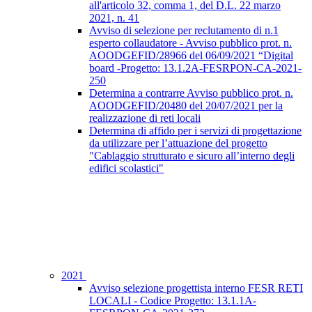
all'articolo 32, comma 1, del D.L. 22 marzo
2021, n. 41
Avviso di selezione per reclutamento di n.1
esperto collaudatore - Avviso pubblico prot. n.
AOODGEFID/28966 del 06/09/2021 “Digital
board -Progetto: 13.1.2A-FESRPON-CA-2021-
250
Determina a contrarre Avviso pubblico prot. n.
AOODGEFID/20480 del 20/07/2021 per la
realizzazione di reti locali
Determina di affido per i servizi di progettazione
da utilizzare per l’attuazione del progetto
"Cablaggio strutturato e sicuro all’interno degli
edifici scolastici"
2021
Avviso selezione progettista interno FESR RETI
LOCALI - Codice Progetto: 13.1.1A-