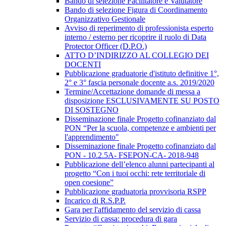
Bando di selezione Facilitatore e Valutatore
Bando di selezione Figura di Coordinamento
Organizzativo Gestionale
Avviso di reperimento di professionista esperto
interno / esterno per ricoprire il ruolo di Data
Protector Officer (D.P.O.)
ATTO D’INDIRIZZO AL COLLEGIO DEI
DOCENTI
Pubblicazione graduatorie d'istituto definitive 1°,
2° e 3° fascia personale docente a.s. 2019/2020
Termine/Accettazione domande di messa a
disposizione ESCLUSIVAMENTE SU POSTO
DI SOSTEGNO
Disseminazione finale Progetto cofinanziato dal
PON “Per la scuola, competenze e ambienti per
l'apprendimento"
Disseminazione finale Progetto cofinanziato dal
PON - 10.2.5A- FSEPON-CA- 2018-948
Pubblicazione dell’elenco alunni partecipanti al
progetto “Con i tuoi occhi: rete territoriale di
open coesione”
Pubblicazione graduatoria provvisoria RSPP
Incarico di R.S.P.P.
Gara per l'affidamento del servizio di cassa
Servizio di cassa: procedura di gara