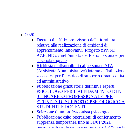
2020
Decreto di affido provvisorio della fornitura
relativa alla realizzazione di ambienti di
apprendimento innovativi. Progetto #PNSD –
AZIONE #7 nell’ambito del Piano nazionale per
la scuola digitale
Richiesta di disponibilità al personale ATA
(Assistente Amministrativo) interno all’istituzione
scolastica per l’incarico di supporto organizzativo
ed amministrativo
Pubblicazione graduatoria definitiva esperti –
PSICOLOGO PER L'AFFIDAMENTO DI N.
01 INCARICO PROFESSIONALE PER
ATTIVITÀ DI SUPPORTO PSICOLOGICO A
STUDENTI E DOCENTI
Selezione di un professionista psicologo
Pubblicazione esito operazioni di conferimento
supplenza temporanea fino al 31/01/2021
personale docente per ore settimanali 25/25 posto