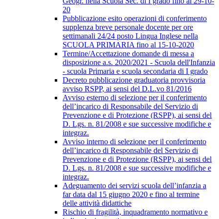
Geogr. nella Scuola Sec. di I grado fino al 29-10-
20
Pubblicazione esito operazioni di conferimento
supplenza breve personale docente per ore
settimanali 24/24 posto Lingua Inglese nella
SCUOLA PRIMARIA fino al 15-10-2020
Termine/Accettazione domande di messa a
disposizione a.s. 2020/2021 - Scuola dell'Infanzia
- scuola Primaria e scuola secondaria di I grado
Decreto pubblicazione graduatoria provvisoria
avviso RSPP, ai sensi del D.L.vo 81/2016
Avviso esterno di selezione per il conferimento
dell’incarico di Responsabile del Servizio di
Prevenzione e di Protezione (RSPP), ai sensi del
D. Lgs. n. 81/2008 e sue successive modifiche e
integraz.
Avviso interno di selezione per il conferimento
dell’incarico di Responsabile del Servizio di
Prevenzione e di Protezione (RSPP), ai sensi del
D. Lgs. n. 81/2008 e sue successive modifiche e
integraz.
Adeguamento dei servizi scuola dell’infanzia a
far data dal 15 giugno 2020 e fino al termine
delle attività didattiche
Rischio di fragilità, inquadramento normativo e