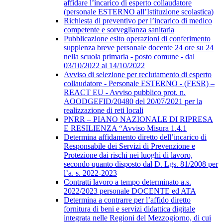
affidare l’incarico di esperto collaudatore
(personale ESTERNO all’Istituzione scolastica)
Richiesta di preventivo per l’incarico di medico
competente e sorveglianza sanitaria
Pubblicazione esito operazioni di conferimento
supplenza breve personale docente 24 ore su 24
nella scuola primaria - posto comune - dal
03/10/2022 al 14/10/2022
Avviso di selezione per reclutamento di esperto
collaudatore - Personale ESTERNO - (FESR) –
REACT EU - Avviso pubblico prot. n.
AOODGEFID/20480 del 20/07/2021 per la
realizzazione di reti locali
PNRR – PIANO NAZIONALE DI RIPRESA
E RESILIENZA “Avviso Misura 1.4.1
Determina affidamento diretto dell’incarico di
Responsabile dei Servizi di Prevenzione e
Protezione dai rischi nei luoghi di lavoro,
secondo quanto disposto dal D. Lgs. 81/2008 per
l’a. s. 2022-2023
Contratti lavoro a tempo determinato a.s.
2022/2023 personale DOCENTE ed ATA
Determina a contrarre per l’affido diretto
fornitura di beni e servizi didattica digitale
integrata nelle Regioni del Mezzogiorno, di cui