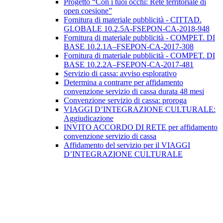
Progetto “Con i tuoi occhi: Rete territoriale di
open coesione”
Fornitura di materiale pubblicità - CITTAD.
GLOBALE 10.2.5A-FSEPON-CA-2018-948
Fornitura di materiale pubblicità - COMPET. DI
BASE 10.2.1A–FSEPON-CA-2017-308
Fornitura di materiale pubblicità - COMPET. DI
BASE 10.2.2A–FSEPON-CA-2017-481
Servizio di cassa: avviso esplorativo
Determina a contrarre per affidamento
convenzione servizio di cassa durata 48 mesi
Convenzione servizio di cassa: proroga
VIAGGI D’INTEGRAZIONE CULTURALE:
Aggiudicazione
INVITO ACCORDO DI RETE per affidamento
convenzione servizio di cassa
Affidamento del servizio per il VIAGGI
D’INTEGRAZIONE CULTURALE