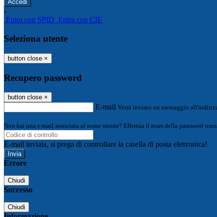
-
Entra con SPID
Entra con CIE
Seleziona utente
button close
×
Recupero password
button close
×
E-mail
Verrà inviato un messaggio all'indirizz
Non hai una e-mail associata al nome utente? Effettua il reset della password tram
E-mail inviata, si prega di controllare la casella di posta elettronica!
Errore
Chiudi
Successo
Chiudi
Informazione