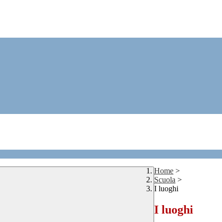
Home
>
Scuola
>
I luoghi
I luoghi