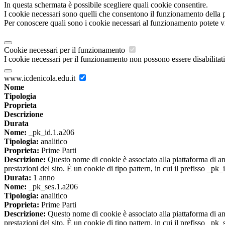
In questa schermata è possibile scegliere quali cookie consentire.
I cookie necessari sono quelli che consentono il funzionamento della pi
Per conoscere quali sono i cookie necessari al funzionamento potete v
Cookie necessari per il funzionamento
I cookie necessari per il funzionamento non possono essere disabilitati.
www.icdenicola.edu.it
Nome
Tipologia
Proprieta
Descrizione
Durata
Nome:
_pk_id.1.a206
Tipologia:
analitico
Proprieta:
Prime Parti
Descrizione:
Questo nome di cookie è associato alla piattaforma di ana
prestazioni del sito. È un cookie di tipo pattern, in cui il prefisso _pk
Durata:
1 anno
Nome:
_pk_ses.1.a206
Tipologia:
analitico
Proprieta:
Prime Parti
Descrizione:
Questo nome di cookie è associato alla piattaforma di ana
prestazioni del sito. È un cookie di tipo pattern, in cui il prefisso _pk