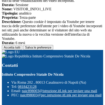
traccia delle visualizzazioni dei video incorporati.
Durata:
Sessione
Nome:
VISITOR_INFO1_LIVE
Tipologia:
analitico
Proprieta:
Terza-parte
Descrizione:
Questo cookie è impostato da Youtube per tenere
traccia delle preferenze dell'utente per i video di Youtube incorporati
nei siti; può anche determinare se il visitatore del sito web sta
utilizzando la nuova o la vecchia versione dell'interfaccia di
Youtube.
Durata:
6 mesi
Accetta tutti
Salva le preferenze
Istituto Comprensivo Statale De Nicola
Contatti
Istituto Comprensivo Statale De Nicola
Via Roma 202 , 80013 Casalnuovo di Napoli (Na)
Tel:
0818423128
Email:
naic898003@istruzione.it
Link per inviare una mail
PEC:
naic898003@pec.istruzione.it
Link per inviare una mail