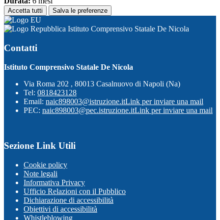
Durata:
6 mesi
Accetta tutti
Salva le preferenze
Istituto Comprensivo Statale De Nicola
Contatti
Istituto Comprensivo Statale De Nicola
Via Roma 202 , 80013 Casalnuovo di Napoli (Na)
Tel:
0818423128
Email:
naic898003@istruzione.it
Link per inviare una mail
PEC:
naic898003@pec.istruzione.it
Link per inviare una mail
Sezione Link Utili
Cookie policy
Note legali
Informativa Privacy
Ufficio Relazioni con il Pubblico
Dichiarazione di accessibilità
Obiettivi di accessibilità
Whistleblowing