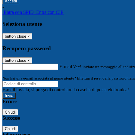
-
Entra con SPID
Entra con CIE
Seleziona utente
button close
×
Recupero password
button close
×
E-mail
Verrà inviato un messaggio all'indirizz
Non hai una e-mail associata al nome utente? Effettua il reset della password tram
E-mail inviata, si prega di controllare la casella di posta elettronica!
Errore
Chiudi
Successo
Chiudi
Informazione