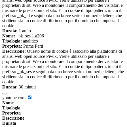
analisi web open source Piwik. Viene utilizzato per aiutare i
proprietari di siti Web a monitorare il comportamento dei visitatori e
misurare le prestazioni del sito. È un cookie di tipo pattern, in cui il
prefisso _pk_id è seguito da una breve serie di numeri e lettere, che
si ritiene sia un codice di riferimento per il dominio che imposta il
cookie.
Durata:
1 anno
Nome:
_pk_ses.1.a206
Tipologia:
analitico
Proprieta:
Prime Parti
Descrizione:
Questo nome di cookie è associato alla piattaforma di
analisi web open source Piwik. Viene utilizzato per aiutare i
proprietari di siti Web a monitorare il comportamento dei visitatori e
misurare le prestazioni del sito. È un cookie di tipo pattern, in cui il
prefisso _pk_ses è seguito da una breve serie di numeri e lettere, che
si ritiene sia un codice di riferimento per il dominio che imposta il
cookie.
Durata:
30 minuti
youtube.com
Nome
Tipologia
Proprieta
Descrizione
Durata