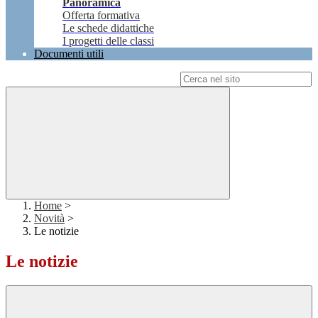
Panoramica
Offerta formativa
Le schede didattiche
I progetti delle classi
Documenti utili
Campo di ricerca per le pagine del sito
Home
>
Novità
>
Le notizie
Le notizie