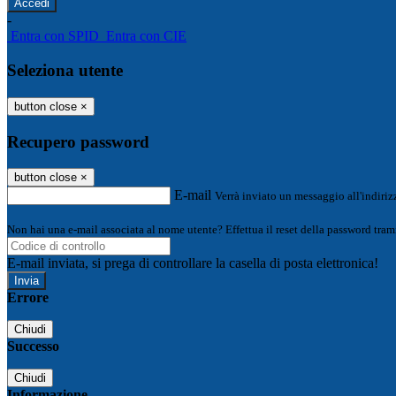
-
Entra con SPID
Entra con CIE
Seleziona utente
button close
×
Recupero password
button close
×
E-mail
Verrà inviato un messaggio all'indirizz
Non hai una e-mail associata al nome utente? Effettua il reset della password tram
E-mail inviata, si prega di controllare la casella di posta elettronica!
Errore
Chiudi
Successo
Chiudi
Informazione