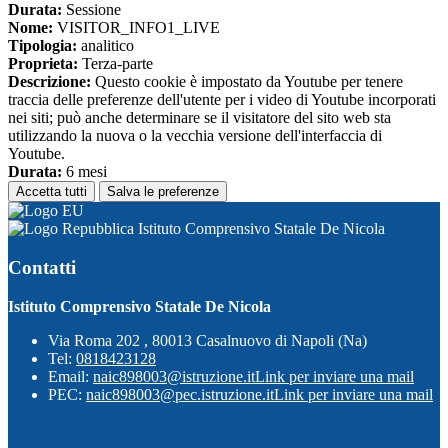
Durata:
Sessione
Nome:
VISITOR_INFO1_LIVE
Tipologia:
analitico
Proprieta:
Terza-parte
Descrizione:
Questo cookie è impostato da Youtube per tenere
traccia delle preferenze dell'utente per i video di Youtube incorporati
nei siti; può anche determinare se il visitatore del sito web sta
utilizzando la nuova o la vecchia versione dell'interfaccia di
Youtube.
Durata:
6 mesi
Accetta tutti
Salva le preferenze
Istituto Comprensivo Statale De Nicola
Contatti
Istituto Comprensivo Statale De Nicola
Via Roma 202 , 80013 Casalnuovo di Napoli (Na)
Tel:
0818423128
Email:
naic898003@istruzione.it
Link per inviare una mail
PEC:
naic898003@pec.istruzione.it
Link per inviare una mail