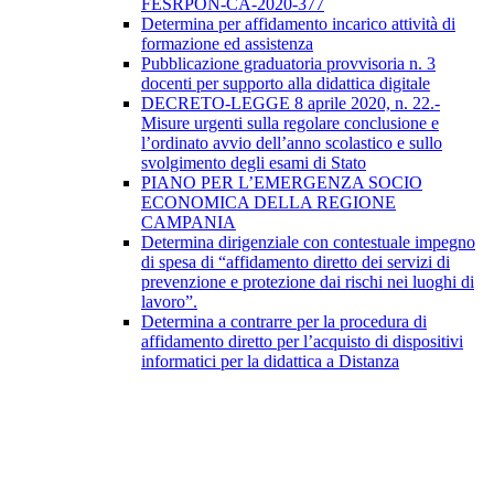
FESRPON-CA-2020-377
Determina per affidamento incarico attività di
formazione ed assistenza
Pubblicazione graduatoria provvisoria n. 3
docenti per supporto alla didattica digitale
DECRETO-LEGGE 8 aprile 2020, n. 22.-
Misure urgenti sulla regolare conclusione e
l’ordinato avvio dell’anno scolastico e sullo
svolgimento degli esami di Stato
PIANO PER L’EMERGENZA SOCIO
ECONOMICA DELLA REGIONE
CAMPANIA
Determina dirigenziale con contestuale impegno
di spesa di “affidamento diretto dei servizi di
prevenzione e protezione dai rischi nei luoghi di
lavoro”.
Determina a contrarre per la procedura di
affidamento diretto per l’acquisto di dispositivi
informatici per la didattica a Distanza