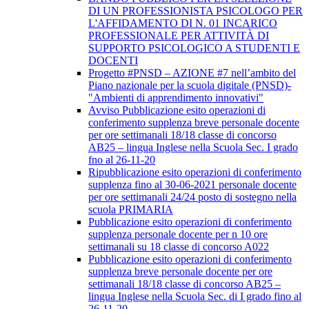
DI UN PROFESSIONISTA PSICOLOGO PER
L'AFFIDAMENTO DI N. 01 INCARICO
PROFESSIONALE PER ATTIVITÀ DI
SUPPORTO PSICOLOGICO A STUDENTI E
DOCENTI
Progetto #PNSD – AZIONE #7 nell’ambito del
Piano nazionale per la scuola digitale (PNSD)-
"Ambienti di apprendimento innovativi"
Avviso Pubblicazione esito operazioni di
conferimento supplenza breve personale docente
per ore settimanali 18/18 classe di concorso
AB25 – lingua Inglese nella Scuola Sec. I grado
fno al 26-11-20
Ripubblicazione esito operazioni di conferimento
supplenza fino al 30-06-2021 personale docente
per ore settimanali 24/24 posto di sostegno nella
scuola PRIMARIA
Pubblicazione esito operazioni di conferimento
supplenza personale docente per n 10 ore
settimanali su 18 classe di concorso A022
Pubblicazione esito operazioni di conferimento
supplenza breve personale docente per ore
settimanali 18/18 classe di concorso AB25 –
lingua Inglese nella Scuola Sec. di I grado fino al
26-11-20