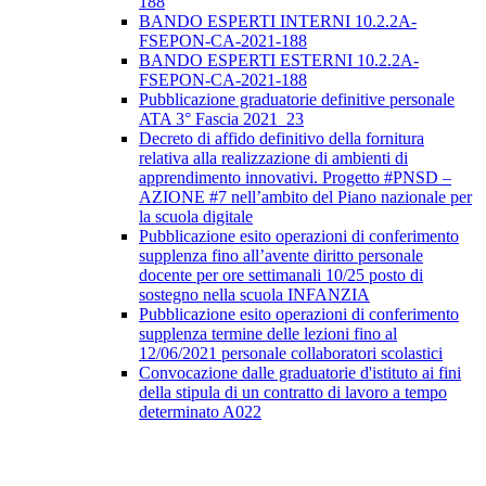
188
BANDO ESPERTI INTERNI 10.2.2A-
FSEPON-CA-2021-188
BANDO ESPERTI ESTERNI 10.2.2A-
FSEPON-CA-2021-188
Pubblicazione graduatorie definitive personale
ATA 3° Fascia 2021_23
Decreto di affido definitivo della fornitura
relativa alla realizzazione di ambienti di
apprendimento innovativi. Progetto #PNSD –
AZIONE #7 nell’ambito del Piano nazionale per
la scuola digitale
Pubblicazione esito operazioni di conferimento
supplenza fino all’avente diritto personale
docente per ore settimanali 10/25 posto di
sostegno nella scuola INFANZIA
Pubblicazione esito operazioni di conferimento
supplenza termine delle lezioni fino al
12/06/2021 personale collaboratori scolastici
Convocazione dalle graduatorie d'istituto ai fini
della stipula di un contratto di lavoro a tempo
determinato A022