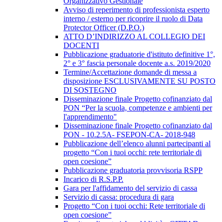
Organizzativo Gestionale
Avviso di reperimento di professionista esperto
interno / esterno per ricoprire il ruolo di Data
Protector Officer (D.P.O.)
ATTO D’INDIRIZZO AL COLLEGIO DEI
DOCENTI
Pubblicazione graduatorie d'istituto definitive 1°,
2° e 3° fascia personale docente a.s. 2019/2020
Termine/Accettazione domande di messa a
disposizione ESCLUSIVAMENTE SU POSTO
DI SOSTEGNO
Disseminazione finale Progetto cofinanziato dal
PON “Per la scuola, competenze e ambienti per
l'apprendimento"
Disseminazione finale Progetto cofinanziato dal
PON - 10.2.5A- FSEPON-CA- 2018-948
Pubblicazione dell’elenco alunni partecipanti al
progetto “Con i tuoi occhi: rete territoriale di
open coesione”
Pubblicazione graduatoria provvisoria RSPP
Incarico di R.S.P.P.
Gara per l'affidamento del servizio di cassa
Servizio di cassa: procedura di gara
Progetto “Con i tuoi occhi: Rete territoriale di
open coesione”