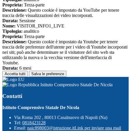
Proprieta:
Terza-parte
Descrizione:
Questo cookie è impostato da YouTube per tenere
traccia delle visualizzazioni dei video incorporati.
Durata:
Sessione
Nome:
VISITOR_INFO1_LIVE
Tipologia:
analitico
Proprieta:
Terza-parte
Descrizione:
Questo cookie è impostato da Youtube per tenere
traccia delle preferenze dell'utente per i video di Youtube incorporati
nei siti; può anche determinare se il visitatore del sito web sta
utilizzando la nuova o la vecchia versione dell'interfaccia di
Youtube.
Durata:
6 mesi
Accetta tutti
Salva le preferenze
Istituto Comprensivo Statale De Nicola
Contatti
Istituto Comprensivo Statale De Nicola
Via Roma 202 , 80013 Casalnuovo di Napoli (Na)
Tel:
0818423128
Email:
naic898003@istruzione.it
Link per inviare una mail