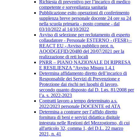
Richiesta di preventivo per l’incarico di medico
competente e sorveglianza sanitaria
Pubblicazione esito operazioni di conferimento
supplenza breve personale docente 24 ore su 24
nella scuola primaria - posto comune - dal
03/10/2022 al 14/10/2022
Avviso di selezione per reclutamento di esperto
collaudatore - Personale ESTERNO - (FESR) –
REACT EU - Avviso pubblico prot. n.
AOODGEFID/20480 del 20/07/2021 per la
realizzazione di reti locali
PNRR – PIANO NAZIONALE DI RIPRESA
E RESILIENZA “Avviso Misura 1.4.1
Determina affidamento diretto dell’incarico di
Responsabile dei Servizi di Prevenzione e
Protezione dai rischi nei luoghi di lavoro,
secondo quanto disposto dal D. Lgs. 81/2008 per
l’a. s. 2022-2023
Contratti lavoro a tempo determinato a.s.
2022/2023 personale DOCENTE ed ATA
Determina a contrarre per l’affido diretto
fornitura di beni e servizi didattica digitale
integrata nelle Regioni del Mezzogiorno, di cui
all'articolo 32, comma 1, del D.L. 22 marzo
2021, n. 41