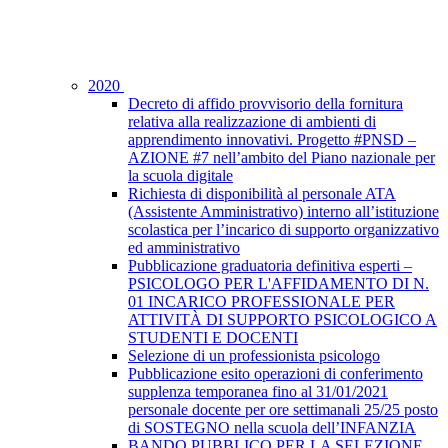
2020
Decreto di affido provvisorio della fornitura
relativa alla realizzazione di ambienti di
apprendimento innovativi. Progetto #PNSD –
AZIONE #7 nell’ambito del Piano nazionale per
la scuola digitale
Richiesta di disponibilità al personale ATA
(Assistente Amministrativo) interno all’istituzione
scolastica per l’incarico di supporto organizzativo
ed amministrativo
Pubblicazione graduatoria definitiva esperti –
PSICOLOGO PER L'AFFIDAMENTO DI N.
01 INCARICO PROFESSIONALE PER
ATTIVITÀ DI SUPPORTO PSICOLOGICO A
STUDENTI E DOCENTI
Selezione di un professionista psicologo
Pubblicazione esito operazioni di conferimento
supplenza temporanea fino al 31/01/2021
personale docente per ore settimanali 25/25 posto
di SOSTEGNO nella scuola dell’INFANZIA
BANDO PUBBLICO PER LA SELEZIONE