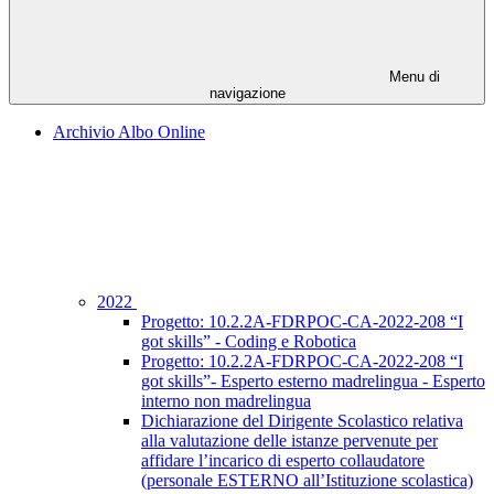
Menu di
navigazione
Archivio Albo Online
2022
Progetto: 10.2.2A-FDRPOC-CA-2022-208 “I
got skills” - Coding e Robotica
Progetto: 10.2.2A-FDRPOC-CA-2022-208 “I
got skills”- Esperto esterno madrelingua - Esperto
interno non madrelingua
Dichiarazione del Dirigente Scolastico relativa
alla valutazione delle istanze pervenute per
affidare l’incarico di esperto collaudatore
(personale ESTERNO all’Istituzione scolastica)