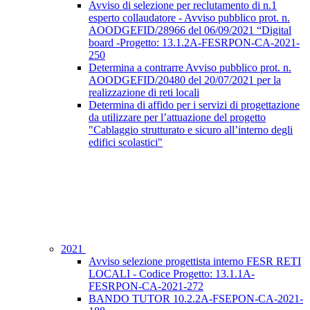
Avviso di selezione per reclutamento di n.1
esperto collaudatore - Avviso pubblico prot. n.
AOODGEFID/28966 del 06/09/2021 “Digital
board -Progetto: 13.1.2A-FESRPON-CA-2021-
250
Determina a contrarre Avviso pubblico prot. n.
AOODGEFID/20480 del 20/07/2021 per la
realizzazione di reti locali
Determina di affido per i servizi di progettazione
da utilizzare per l’attuazione del progetto
"Cablaggio strutturato e sicuro all’interno degli
edifici scolastici"
2021
Avviso selezione progettista interno FESR RETI
LOCALI - Codice Progetto: 13.1.1A-
FESRPON-CA-2021-272
BANDO TUTOR 10.2.2A-FSEPON-CA-2021-