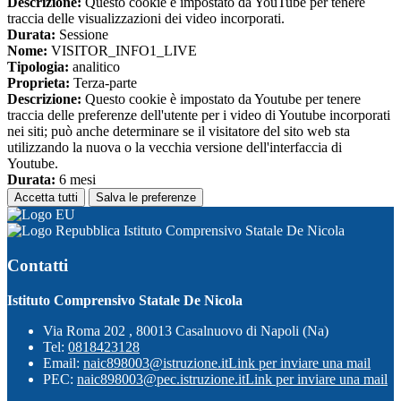
Descrizione:
Questo cookie è impostato da YouTube per tenere
traccia delle visualizzazioni dei video incorporati.
Durata:
Sessione
Nome:
VISITOR_INFO1_LIVE
Tipologia:
analitico
Proprieta:
Terza-parte
Descrizione:
Questo cookie è impostato da Youtube per tenere
traccia delle preferenze dell'utente per i video di Youtube incorporati
nei siti; può anche determinare se il visitatore del sito web sta
utilizzando la nuova o la vecchia versione dell'interfaccia di
Youtube.
Durata:
6 mesi
Accetta tutti
Salva le preferenze
Istituto Comprensivo Statale De Nicola
Contatti
Istituto Comprensivo Statale De Nicola
Via Roma 202 , 80013 Casalnuovo di Napoli (Na)
Tel:
0818423128
Email:
naic898003@istruzione.it
Link per inviare una mail
PEC:
naic898003@pec.istruzione.it
Link per inviare una mail