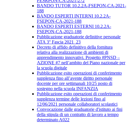
FESRPON-CA-2021-272
BANDO TUTOR 10.2.2A-FSEPON-CA-2021-
188
BANDO ESPERTI INTERNI 10.2.2A-
FSEPON-CA-2021-188
BANDO ESPERTI ESTERNI 10.2.2A-
FSEPON-CA-2021-188
Pubblicazione graduatorie definitive personale
ATA 3° Fascia 2021_23
Decreto di affido definitivo della fornitura
relativa alla realizzazione di ambienti di
apprendimento innovativi. Progetto #PNSD –
AZIONE #7 nell’ambito del Piano nazionale per
la scuola digitale
Pubblicazione esito operazioni di conferimento
supplenza fino all’avente diritto personale
docente per ore settimanali 10/25 posto di
sostegno nella scuola INFANZIA
Pubblicazione esito operazioni di conferimento
supplenza termine delle lezioni fino al
12/06/2021 personale collaboratori scolastici
Convocazione dalle graduatorie d'istituto ai fini
della stipula di un contratto di lavoro a tempo
determinato A022