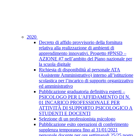
2020
Decreto di affido provvisorio della fornitura
relativa alla realizzazione di ambienti di
apprendimento innovativi. Progetto #PNSD –
AZIONE #7 nell’ambito del Piano nazionale per
la scuola digitale
Richiesta di disponibilità al personale ATA
(Assistente Amministrativo) interno all’istituzione
scolastica per l’incarico di supporto organizzativo
ed amministrativo
Pubblicazione graduatoria definitiva esperti –
PSICOLOGO PER L'AFFIDAMENTO DI N.
01 INCARICO PROFESSIONALE PER
ATTIVITÀ DI SUPPORTO PSICOLOGICO A
STUDENTI E DOCENTI
Selezione di un professionista psicologo
Pubblicazione esito operazioni di conferimento
supplenza temporanea fino al 31/01/2021
personale docente per ore settimanali 25/25 posto