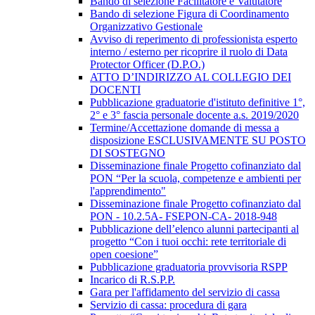
Bando di selezione Facilitatore e Valutatore
Bando di selezione Figura di Coordinamento
Organizzativo Gestionale
Avviso di reperimento di professionista esperto
interno / esterno per ricoprire il ruolo di Data
Protector Officer (D.P.O.)
ATTO D’INDIRIZZO AL COLLEGIO DEI
DOCENTI
Pubblicazione graduatorie d'istituto definitive 1°,
2° e 3° fascia personale docente a.s. 2019/2020
Termine/Accettazione domande di messa a
disposizione ESCLUSIVAMENTE SU POSTO
DI SOSTEGNO
Disseminazione finale Progetto cofinanziato dal
PON “Per la scuola, competenze e ambienti per
l'apprendimento"
Disseminazione finale Progetto cofinanziato dal
PON - 10.2.5A- FSEPON-CA- 2018-948
Pubblicazione dell’elenco alunni partecipanti al
progetto “Con i tuoi occhi: rete territoriale di
open coesione”
Pubblicazione graduatoria provvisoria RSPP
Incarico di R.S.P.P.
Gara per l'affidamento del servizio di cassa
Servizio di cassa: procedura di gara