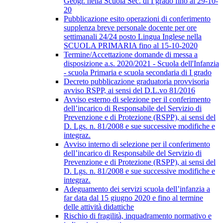
Geogr. nella Scuola Sec. di I grado fino al 29-10-
20
Pubblicazione esito operazioni di conferimento
supplenza breve personale docente per ore
settimanali 24/24 posto Lingua Inglese nella
SCUOLA PRIMARIA fino al 15-10-2020
Termine/Accettazione domande di messa a
disposizione a.s. 2020/2021 - Scuola dell'Infanzia
- scuola Primaria e scuola secondaria di I grado
Decreto pubblicazione graduatoria provvisoria
avviso RSPP, ai sensi del D.L.vo 81/2016
Avviso esterno di selezione per il conferimento
dell’incarico di Responsabile del Servizio di
Prevenzione e di Protezione (RSPP), ai sensi del
D. Lgs. n. 81/2008 e sue successive modifiche e
integraz.
Avviso interno di selezione per il conferimento
dell’incarico di Responsabile del Servizio di
Prevenzione e di Protezione (RSPP), ai sensi del
D. Lgs. n. 81/2008 e sue successive modifiche e
integraz.
Adeguamento dei servizi scuola dell’infanzia a
far data dal 15 giugno 2020 e fino al termine
delle attività didattiche
Rischio di fragilità, inquadramento normativo e