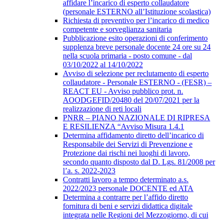
affidare l’incarico di esperto collaudatore
(personale ESTERNO all’Istituzione scolastica)
Richiesta di preventivo per l’incarico di medico
competente e sorveglianza sanitaria
Pubblicazione esito operazioni di conferimento
supplenza breve personale docente 24 ore su 24
nella scuola primaria - posto comune - dal
03/10/2022 al 14/10/2022
Avviso di selezione per reclutamento di esperto
collaudatore - Personale ESTERNO - (FESR) –
REACT EU - Avviso pubblico prot. n.
AOODGEFID/20480 del 20/07/2021 per la
realizzazione di reti locali
PNRR – PIANO NAZIONALE DI RIPRESA
E RESILIENZA “Avviso Misura 1.4.1
Determina affidamento diretto dell’incarico di
Responsabile dei Servizi di Prevenzione e
Protezione dai rischi nei luoghi di lavoro,
secondo quanto disposto dal D. Lgs. 81/2008 per
l’a. s. 2022-2023
Contratti lavoro a tempo determinato a.s.
2022/2023 personale DOCENTE ed ATA
Determina a contrarre per l’affido diretto
fornitura di beni e servizi didattica digitale
integrata nelle Regioni del Mezzogiorno, di cui