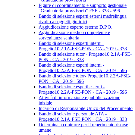
Figure di coordinamento e supporto gestionale
"Graduatoria provvisoria" FSE - 338 - 596
Bando di selezione esperti esterni madrelingua
rivolto a soggetti giuridici
Aggiudicazione esperto esterno D.P.O.
Aggiudicazione medico competente e
sorveglianza sanitaria
Bando di selezione esperti interni -
Progetto10.2.1A-FSE-PON - CA - 2019 - 338
Bando di selezione tutor - Progetto10.2.1A-FSE-
PON - CA - 2019 - 338
Bando di selezione esperti interni -
Progetto10.2.2A-FSE-PON - CA - 2019 - 596
Bando di selezione tutor- Progetto10.2.2A-FSE-
PON - CA - 2019 - 596
Bando di selezione esperti esterni -
Progetto10.2.2A-FSE-PON - CA - 2019 - 596
Attività di informazione e pubblicizzazione
iniziale
Incarico di Responsabile Unico del Procedimento
Bando di selezione personale ATA -
Progetto10.2.1A-FSE-PON - CA - 2019 - 338
Determina a contrarre per il reperimento risorse
umane