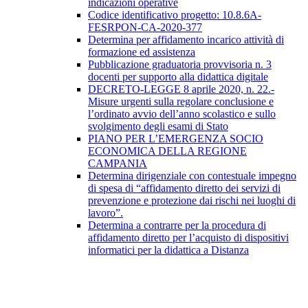
indicazioni operative
Codice identificativo progetto: 10.8.6A-
FESRPON-CA-2020-377
Determina per affidamento incarico attività di
formazione ed assistenza
Pubblicazione graduatoria provvisoria n. 3
docenti per supporto alla didattica digitale
DECRETO-LEGGE 8 aprile 2020, n. 22.-
Misure urgenti sulla regolare conclusione e
l’ordinato avvio dell’anno scolastico e sullo
svolgimento degli esami di Stato
PIANO PER L’EMERGENZA SOCIO
ECONOMICA DELLA REGIONE
CAMPANIA
Determina dirigenziale con contestuale impegno
di spesa di “affidamento diretto dei servizi di
prevenzione e protezione dai rischi nei luoghi di
lavoro”.
Determina a contrarre per la procedura di
affidamento diretto per l’acquisto di dispositivi
informatici per la didattica a Distanza