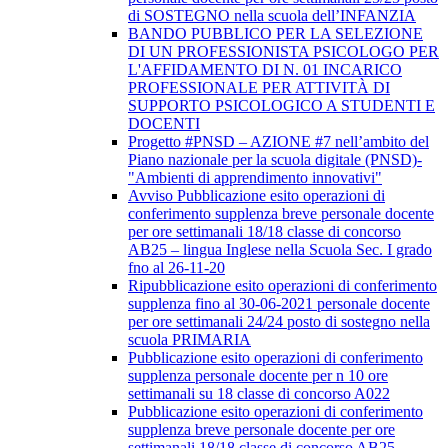
di SOSTEGNO nella scuola dell’INFANZIA
BANDO PUBBLICO PER LA SELEZIONE
DI UN PROFESSIONISTA PSICOLOGO PER
L'AFFIDAMENTO DI N. 01 INCARICO
PROFESSIONALE PER ATTIVITÀ DI
SUPPORTO PSICOLOGICO A STUDENTI E
DOCENTI
Progetto #PNSD – AZIONE #7 nell’ambito del
Piano nazionale per la scuola digitale (PNSD)-
"Ambienti di apprendimento innovativi"
Avviso Pubblicazione esito operazioni di
conferimento supplenza breve personale docente
per ore settimanali 18/18 classe di concorso
AB25 – lingua Inglese nella Scuola Sec. I grado
fno al 26-11-20
Ripubblicazione esito operazioni di conferimento
supplenza fino al 30-06-2021 personale docente
per ore settimanali 24/24 posto di sostegno nella
scuola PRIMARIA
Pubblicazione esito operazioni di conferimento
supplenza personale docente per n 10 ore
settimanali su 18 classe di concorso A022
Pubblicazione esito operazioni di conferimento
supplenza breve personale docente per ore
settimanali 18/18 classe di concorso AB25 –