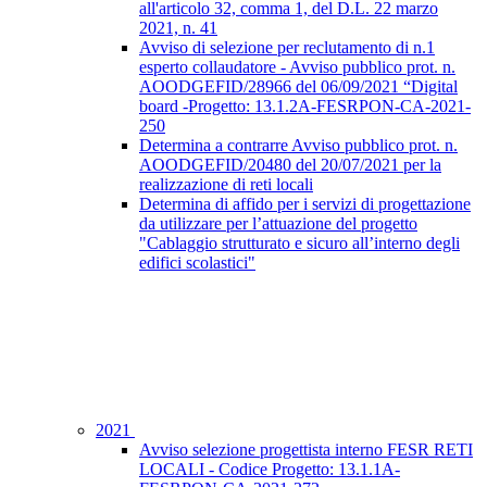
all'articolo 32, comma 1, del D.L. 22 marzo
2021, n. 41
Avviso di selezione per reclutamento di n.1
esperto collaudatore - Avviso pubblico prot. n.
AOODGEFID/28966 del 06/09/2021 “Digital
board -Progetto: 13.1.2A-FESRPON-CA-2021-
250
Determina a contrarre Avviso pubblico prot. n.
AOODGEFID/20480 del 20/07/2021 per la
realizzazione di reti locali
Determina di affido per i servizi di progettazione
da utilizzare per l’attuazione del progetto
"Cablaggio strutturato e sicuro all’interno degli
edifici scolastici"
2021
Avviso selezione progettista interno FESR RETI
LOCALI - Codice Progetto: 13.1.1A-