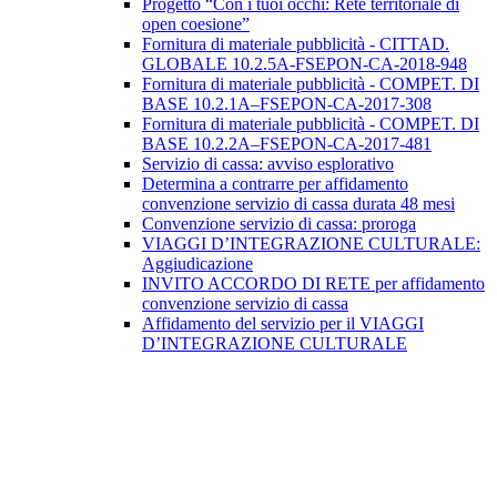
Progetto “Con i tuoi occhi: Rete territoriale di
open coesione”
Fornitura di materiale pubblicità - CITTAD.
GLOBALE 10.2.5A-FSEPON-CA-2018-948
Fornitura di materiale pubblicità - COMPET. DI
BASE 10.2.1A–FSEPON-CA-2017-308
Fornitura di materiale pubblicità - COMPET. DI
BASE 10.2.2A–FSEPON-CA-2017-481
Servizio di cassa: avviso esplorativo
Determina a contrarre per affidamento
convenzione servizio di cassa durata 48 mesi
Convenzione servizio di cassa: proroga
VIAGGI D’INTEGRAZIONE CULTURALE:
Aggiudicazione
INVITO ACCORDO DI RETE per affidamento
convenzione servizio di cassa
Affidamento del servizio per il VIAGGI
D’INTEGRAZIONE CULTURALE