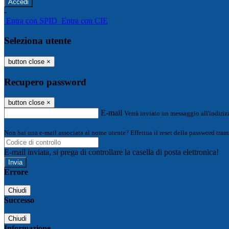
-
Entra con SPID
Entra con CIE
Seleziona utente
button close
×
Recupero password
button close
×
E-mail
Verrà inviato un messaggio all'indirizz
Non hai una e-mail associata al nome utente? Effettua il reset della password tram
E-mail inviata, si prega di controllare la casella di posta elettronica!
Errore
Chiudi
Successo
Chiudi
Informazione