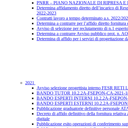
PNRR – PIANO NAZIONALE DI RIPRESA E RE
Determina affidamento diretto dell’incarico di Resp
2022-2023
Contratti lavoro a tempo determinato a.s. 2022
Determina a contrarre per l’affido diretto fornitura
Avviso di selezione per reclutamento di n.1 esp
Determina a contrarre Avviso pubblico prot. n. A
Determina di affido per i servizi di progettazione da
2021
Avviso selezione progettista interno FESR RE
BANDO TUTOR 10.2.2A-FSEPON-CA-2021-1
BANDO ESPERTI INTERNI 10.2.2A-FSEPON-
BANDO ESPERTI ESTERNI 10.2.2A-FSEPON-
Pubblicazione graduatorie definitive personale A
Decreto di affido definitivo della fornitura relat
digitale
Pubblicazione esito operazioni di conferimento sup