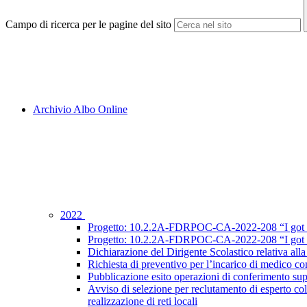
Campo di ricerca per le pagine del sito
Archivio Albo Online
2022
Progetto: 10.2.2A-FDRPOC-CA-2022-208 “I got sk
Progetto: 10.2.2A-FDRPOC-CA-2022-208 “I got ski
Dichiarazione del Dirigente Scolastico relativa all
Richiesta di preventivo per l’incarico di medico co
Pubblicazione esito operazioni di conferimento su
Avviso di selezione per reclutamento di espert
realizzazione di reti locali