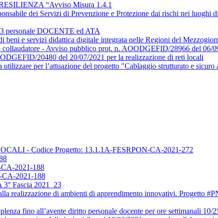
SILIENZA “Avviso Misura 1.4.1
onsabile dei Servizi di Prevenzione e Protezione dai rischi nei luoghi d
/2023 personale DOCENTE ed ATA
 di beni e servizi didattica digitale integrata nelle Regioni del Mezzogi
erto collaudatore - Avviso pubblico prot. n. AOODGEFID/28966 del 0
OODGEFID/20480 del 20/07/2021 per la realizzazione di reti locali
 utilizzare per l’attuazione del progetto "Cablaggio strutturato e sicuro al
TI LOCALI - Codice Progetto: 13.1.1A-FESRPON-CA-2021-272
88
CA-2021-188
CA-2021-188
TA 3° Fascia 2021_23
iva alla realizzazione di ambienti di apprendimento innovativi. Progett
plenza fino all’avente diritto personale docente per ore settimanali 1