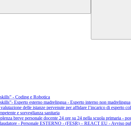
ills” - Coding e Robotica
lls”- Esperto esterno madrelingua - Esperto interno non madrelingua
a valutazione delle istanze pervenute per affidare l’incarico di esperto 
mpetente e sorveglianza sanitaria
pplenza breve personale docente 24 ore su 24 nella scuola primaria - p
o collaudatore - Personale ESTERNO - (FESR) – REACT EU - Avviso p