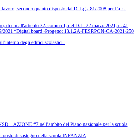
i lavoro, secondo quanto disposto dal D. Lgs. 81/2008 per l’a. s.
orno, di cui all'articolo 32, comma 1, del D.L. 22 marzo 2021, n. 41
6/09/2021 “Digital board -Progetto: 13.1.2A-FESRPON-CA-2021-250
l’interno degli edifici scolastici"
o #PNSD – AZIONE #7 nell’ambito del Piano nazionale per la scuola
0/25 posto di sostegno nella scuola INFANZIA