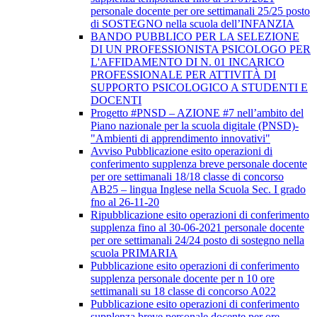
personale docente per ore settimanali 25/25 posto
di SOSTEGNO nella scuola dell’INFANZIA
BANDO PUBBLICO PER LA SELEZIONE
DI UN PROFESSIONISTA PSICOLOGO PER
L'AFFIDAMENTO DI N. 01 INCARICO
PROFESSIONALE PER ATTIVITÀ DI
SUPPORTO PSICOLOGICO A STUDENTI E
DOCENTI
Progetto #PNSD – AZIONE #7 nell’ambito del
Piano nazionale per la scuola digitale (PNSD)-
"Ambienti di apprendimento innovativi"
Avviso Pubblicazione esito operazioni di
conferimento supplenza breve personale docente
per ore settimanali 18/18 classe di concorso
AB25 – lingua Inglese nella Scuola Sec. I grado
fno al 26-11-20
Ripubblicazione esito operazioni di conferimento
supplenza fino al 30-06-2021 personale docente
per ore settimanali 24/24 posto di sostegno nella
scuola PRIMARIA
Pubblicazione esito operazioni di conferimento
supplenza personale docente per n 10 ore
settimanali su 18 classe di concorso A022
Pubblicazione esito operazioni di conferimento
supplenza breve personale docente per ore