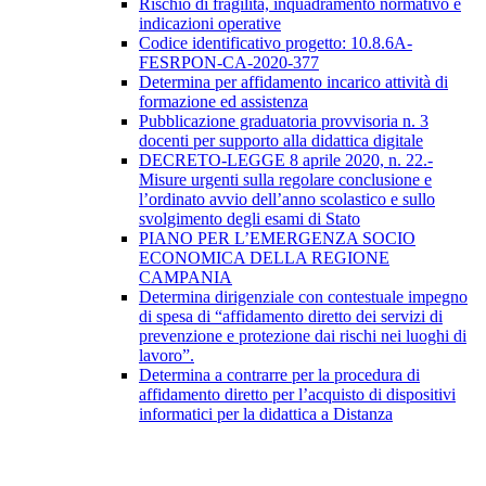
Rischio di fragilità, inquadramento normativo e
indicazioni operative
Codice identificativo progetto: 10.8.6A-
FESRPON-CA-2020-377
Determina per affidamento incarico attività di
formazione ed assistenza
Pubblicazione graduatoria provvisoria n. 3
docenti per supporto alla didattica digitale
DECRETO-LEGGE 8 aprile 2020, n. 22.-
Misure urgenti sulla regolare conclusione e
l’ordinato avvio dell’anno scolastico e sullo
svolgimento degli esami di Stato
PIANO PER L’EMERGENZA SOCIO
ECONOMICA DELLA REGIONE
CAMPANIA
Determina dirigenziale con contestuale impegno
di spesa di “affidamento diretto dei servizi di
prevenzione e protezione dai rischi nei luoghi di
lavoro”.
Determina a contrarre per la procedura di
affidamento diretto per l’acquisto di dispositivi
informatici per la didattica a Distanza