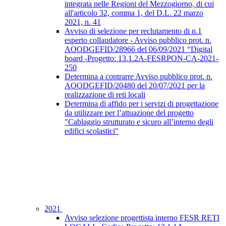
integrata nelle Regioni del Mezzogiorno, di cui
all'articolo 32, comma 1, del D.L. 22 marzo
2021, n. 41
Avviso di selezione per reclutamento di n.1
esperto collaudatore - Avviso pubblico prot. n.
AOODGEFID/28966 del 06/09/2021 “Digital
board -Progetto: 13.1.2A-FESRPON-CA-2021-
250
Determina a contrarre Avviso pubblico prot. n.
AOODGEFID/20480 del 20/07/2021 per la
realizzazione di reti locali
Determina di affido per i servizi di progettazione
da utilizzare per l’attuazione del progetto
"Cablaggio strutturato e sicuro all’interno degli
edifici scolastici"
2021
Avviso selezione progettista interno FESR RETI