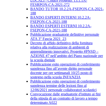
LOCALI - Codice Progetto: 13.1.1A-
FESRPON-CA-2021-272
BANDO TUTOR 10.2.2A-FSEPON-CA-2021-
188
BANDO ESPERTI INTERNI 10.2.2A-
FSEPON-CA-2021-188
BANDO ESPERTI ESTERNI 10.2.2A-
FSEPON-CA-2021-188
Pubblicazione graduatorie definitive personale
ATA 3° Fascia 2021_23
Decreto di affido definitivo della fornitura
relativa alla realizzazione di ambienti di
apprendimento innovativi. Progetto #PNSD –
AZIONE #7 nell’ambito del Piano nazionale per
la scuola digitale
Pubblicazione esito operazioni di conferimento
supplenza fino all’avente diritto personale
docente per ore settimanali 10/25 posto di
sostegno nella scuola INFANZIA
Pubblicazione esito operazioni di conferimento
supplenza termine delle lezioni fino al
12/06/2021 personale collaboratori scolastici
Convocazione dalle graduatorie d'istituto ai fini
della stipula di un contratto di lavoro a tempo
determinato A022