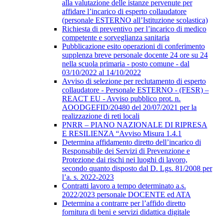
alla valutazione delle istanze pervenute per
affidare l’incarico di esperto collaudatore
(personale ESTERNO all’Istituzione scolastica)
Richiesta di preventivo per l’incarico di medico
competente e sorveglianza sanitaria
Pubblicazione esito operazioni di conferimento
supplenza breve personale docente 24 ore su 24
nella scuola primaria - posto comune - dal
03/10/2022 al 14/10/2022
Avviso di selezione per reclutamento di esperto
collaudatore - Personale ESTERNO - (FESR) –
REACT EU - Avviso pubblico prot. n.
AOODGEFID/20480 del 20/07/2021 per la
realizzazione di reti locali
PNRR – PIANO NAZIONALE DI RIPRESA
E RESILIENZA “Avviso Misura 1.4.1
Determina affidamento diretto dell’incarico di
Responsabile dei Servizi di Prevenzione e
Protezione dai rischi nei luoghi di lavoro,
secondo quanto disposto dal D. Lgs. 81/2008 per
l’a. s. 2022-2023
Contratti lavoro a tempo determinato a.s.
2022/2023 personale DOCENTE ed ATA
Determina a contrarre per l’affido diretto
fornitura di beni e servizi didattica digitale