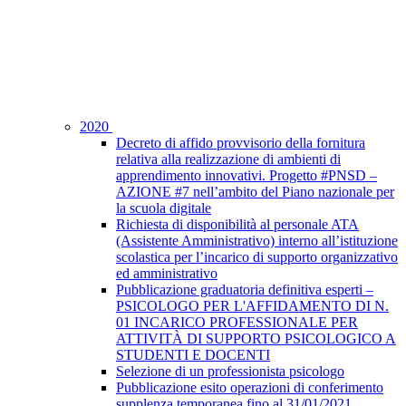
2020
Decreto di affido provvisorio della fornitura
relativa alla realizzazione di ambienti di
apprendimento innovativi. Progetto #PNSD –
AZIONE #7 nell’ambito del Piano nazionale per
la scuola digitale
Richiesta di disponibilità al personale ATA
(Assistente Amministrativo) interno all’istituzione
scolastica per l’incarico di supporto organizzativo
ed amministrativo
Pubblicazione graduatoria definitiva esperti –
PSICOLOGO PER L'AFFIDAMENTO DI N.
01 INCARICO PROFESSIONALE PER
ATTIVITÀ DI SUPPORTO PSICOLOGICO A
STUDENTI E DOCENTI
Selezione di un professionista psicologo
Pubblicazione esito operazioni di conferimento
supplenza temporanea fino al 31/01/2021