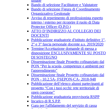
umane
Bando di selezione Facilitatore e Valutatore
Bando di selezione Figura di Coordinamento
Organizzativo Gestionale
Avviso di reperimento di professionista esperto
interno / esterno per ricoprire il ruolo di Data
Protector Officer (D.P.O.)
ATTO D’INDIRIZZO AL COLLEGIO DEI
DOCENTI
Pubblicazione graduatorie d'istituto definitive 1°,
2° e 3° fascia personale docente a.s. 2019/2020
Termine/Accettazione domande di messa a
disposizione ESCLUSIVAMENTE SU POSTO
DI SOSTEGNO
Disseminazione finale Progetto cofinanziato dal
PON “Per la scuola, competenze e ambienti per
l'apprendimento"
Disseminazione finale Progetto cofinanziato dal
PON - 10.2.5A- FSEPON-CA- 2018-948
Pubblicazione dell’elenco alunni partecipanti al
progetto “Con i tuoi occhi: rete territoriale di
open coesione”
Pubblicazione graduatoria provvisoria RSPP
Incarico di R.S.P.P.
Gara per l'affidamento del servizio di cassa