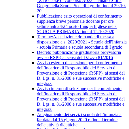
18/18 classe di concorso A022 - Italiano Storia
Geogr. nella Scuola Sec. di I grado fino al 29-10-
20
Pubblicazione esito operazioni di conferimento
supplenza breve personale docente per ore
settimanali 24/24 posto Lingua Inglese nella
SCUOLA PRIMARIA fino al 15-10-2020
Termine/Accettazione domande di messa a
disposizione a.s. 2020/2021 - Scuola dell'Infanzia
- scuola Primaria e scuola secondaria di I grado
Decreto pubblicazione graduatoria provvisoria
avviso RSPP, ai sensi del D.L.vo 81/2016
Avviso esterno di selezione per il conferimento
dell’incarico di Responsabile del Servizio di
Prevenzione e di Protezione (RSPP), ai sensi del
D. Lgs. n. 81/2008 e sue successive modifiche e
integraz.
Avviso interno di selezione per il conferimento
dell’incarico di Responsabile del Servizio di
Prevenzione e di Protezione (RSPP), ai sensi del
D. Lgs. n. 81/2008 e sue successive modifiche e
integraz.
Adeguamento dei servizi scuola dell’infanzia a
far data dal 15 giugno 2020 e fino al termine
delle attività didattiche