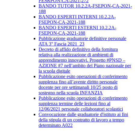
FESRPON-CA-2021-272
BANDO TUTOR 10.2.2A-FSEPON-CA-2021-
188
BANDO ESPERTI INTERNI 10.2.2A-
FSEPON-CA-2021-188
BANDO ESPERTI ESTERNI 10.2.2A-
FSEPON-CA-2021-188
Pubblicazione graduatorie definitive personale
ATA 3° Fascia 2021_23
Decreto di affido definitivo della fornitura
relativa alla realizzazione di ambienti di
apprendimento innovativi. Progetto #PNSD –
AZIONE #7 nell’ambito del Piano nazionale per
la scuola digitale
Pubblicazione esito operazioni di conferimento
supplenza fino all’avente diritto personale
docente per ore settimanali 10/25 posto di
sostegno nella scuola INFANZIA
Pubblicazione esito operazioni di conferimento
supplenza termine delle lezioni fino al
12/06/2021 personale collaboratori scolastici
Convocazione dalle graduatorie d'istituto ai fini
della stipula di un contratto di lavoro a tempo
determinato A022