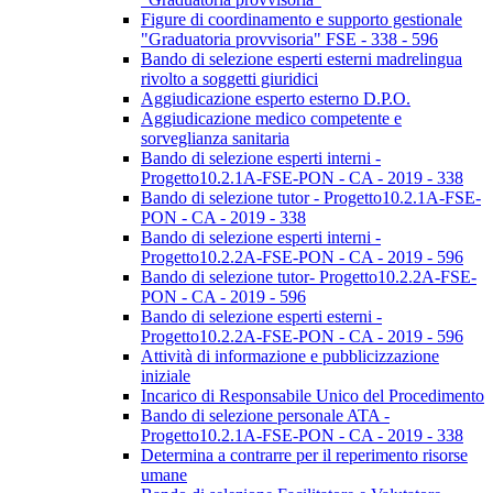
Figure di coordinamento e supporto gestionale
"Graduatoria provvisoria" FSE - 338 - 596
Bando di selezione esperti esterni madrelingua
rivolto a soggetti giuridici
Aggiudicazione esperto esterno D.P.O.
Aggiudicazione medico competente e
sorveglianza sanitaria
Bando di selezione esperti interni -
Progetto10.2.1A-FSE-PON - CA - 2019 - 338
Bando di selezione tutor - Progetto10.2.1A-FSE-
PON - CA - 2019 - 338
Bando di selezione esperti interni -
Progetto10.2.2A-FSE-PON - CA - 2019 - 596
Bando di selezione tutor- Progetto10.2.2A-FSE-
PON - CA - 2019 - 596
Bando di selezione esperti esterni -
Progetto10.2.2A-FSE-PON - CA - 2019 - 596
Attività di informazione e pubblicizzazione
iniziale
Incarico di Responsabile Unico del Procedimento
Bando di selezione personale ATA -
Progetto10.2.1A-FSE-PON - CA - 2019 - 338
Determina a contrarre per il reperimento risorse
umane