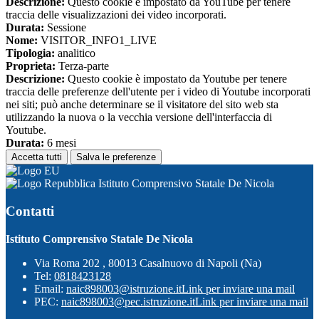
Descrizione:
Questo cookie è impostato da YouTube per tenere
traccia delle visualizzazioni dei video incorporati.
Durata:
Sessione
Nome:
VISITOR_INFO1_LIVE
Tipologia:
analitico
Proprieta:
Terza-parte
Descrizione:
Questo cookie è impostato da Youtube per tenere
traccia delle preferenze dell'utente per i video di Youtube incorporati
nei siti; può anche determinare se il visitatore del sito web sta
utilizzando la nuova o la vecchia versione dell'interfaccia di
Youtube.
Durata:
6 mesi
Accetta tutti
Salva le preferenze
Istituto Comprensivo Statale De Nicola
Contatti
Istituto Comprensivo Statale De Nicola
Via Roma 202 , 80013 Casalnuovo di Napoli (Na)
Tel:
0818423128
Email:
naic898003@istruzione.it
Link per inviare una mail
PEC:
naic898003@pec.istruzione.it
Link per inviare una mail