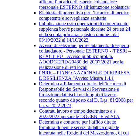
affidare l’incarico di esperto collaudatore
(personale ESTERNO all’Istituzione scolastica)
Richiesta di preventivo per l’incarico di medico
competente e sorveglianza sanitaria
Pubblicazione esito operazioni di conferimento
supplenza breve personale docente 24 ore su 24
nella scuola primaria - posto comune - dal
03/10/2022 al 14/10/2022
Avviso di selezione per reclutamento di esperto
collaudatore - Personale ESTERNO - (FESR) –
REACT EU - Avviso pubblico prot. n.
AOODGEFID/20480 del 20/07/2021 per la
realizzazione di reti locali
PNRR – PIANO NAZIONALE DI RIPRESA
E RESILIENZA “Avviso Misura 1.4.1
Determina affidamento diretto dell’incarico di
Responsabile dei Servizi di Prevenzione e
Protezione dai rischi nei luoghi di lavoro,
secondo quanto disposto dal D. Lgs. 81/2008 per
l’a. s. 2022-2023
Contratti lavoro a tempo determinato a.s.
2022/2023 personale DOCENTE ed ATA
Determina a contrarre per l’affido diretto
fornitura di beni e servizi didattica digitale
integrata nelle Regioni del Mezzogiorno, di cui