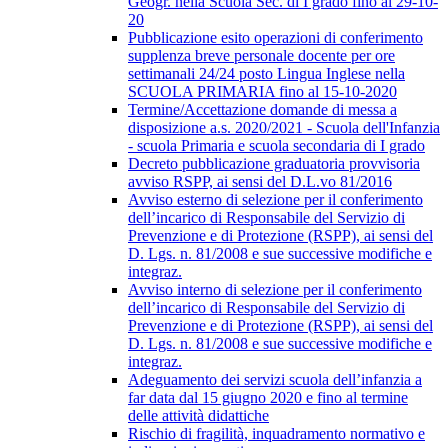
Geogr. nella Scuola Sec. di I grado fino al 29-10-
20
Pubblicazione esito operazioni di conferimento
supplenza breve personale docente per ore
settimanali 24/24 posto Lingua Inglese nella
SCUOLA PRIMARIA fino al 15-10-2020
Termine/Accettazione domande di messa a
disposizione a.s. 2020/2021 - Scuola dell'Infanzia
- scuola Primaria e scuola secondaria di I grado
Decreto pubblicazione graduatoria provvisoria
avviso RSPP, ai sensi del D.L.vo 81/2016
Avviso esterno di selezione per il conferimento
dell’incarico di Responsabile del Servizio di
Prevenzione e di Protezione (RSPP), ai sensi del
D. Lgs. n. 81/2008 e sue successive modifiche e
integraz.
Avviso interno di selezione per il conferimento
dell’incarico di Responsabile del Servizio di
Prevenzione e di Protezione (RSPP), ai sensi del
D. Lgs. n. 81/2008 e sue successive modifiche e
integraz.
Adeguamento dei servizi scuola dell’infanzia a
far data dal 15 giugno 2020 e fino al termine
delle attività didattiche
Rischio di fragilità, inquadramento normativo e