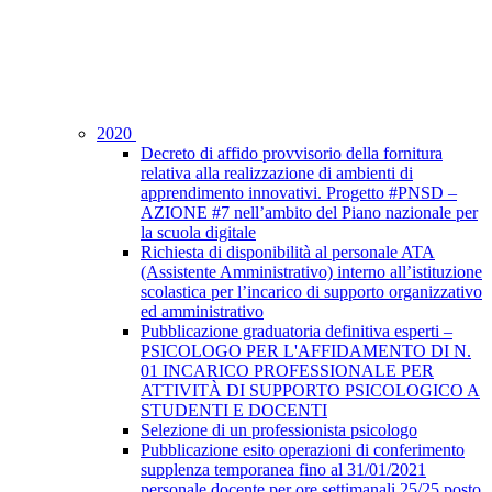
2020
Decreto di affido provvisorio della fornitura
relativa alla realizzazione di ambienti di
apprendimento innovativi. Progetto #PNSD –
AZIONE #7 nell’ambito del Piano nazionale per
la scuola digitale
Richiesta di disponibilità al personale ATA
(Assistente Amministrativo) interno all’istituzione
scolastica per l’incarico di supporto organizzativo
ed amministrativo
Pubblicazione graduatoria definitiva esperti –
PSICOLOGO PER L'AFFIDAMENTO DI N.
01 INCARICO PROFESSIONALE PER
ATTIVITÀ DI SUPPORTO PSICOLOGICO A
STUDENTI E DOCENTI
Selezione di un professionista psicologo
Pubblicazione esito operazioni di conferimento
supplenza temporanea fino al 31/01/2021
personale docente per ore settimanali 25/25 posto