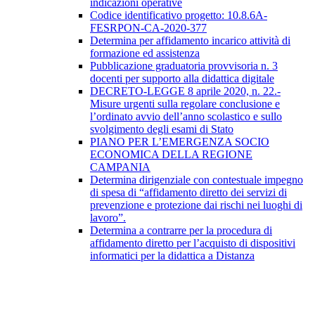
indicazioni operative
Codice identificativo progetto: 10.8.6A-
FESRPON-CA-2020-377
Determina per affidamento incarico attività di
formazione ed assistenza
Pubblicazione graduatoria provvisoria n. 3
docenti per supporto alla didattica digitale
DECRETO-LEGGE 8 aprile 2020, n. 22.-
Misure urgenti sulla regolare conclusione e
l’ordinato avvio dell’anno scolastico e sullo
svolgimento degli esami di Stato
PIANO PER L’EMERGENZA SOCIO
ECONOMICA DELLA REGIONE
CAMPANIA
Determina dirigenziale con contestuale impegno
di spesa di “affidamento diretto dei servizi di
prevenzione e protezione dai rischi nei luoghi di
lavoro”.
Determina a contrarre per la procedura di
affidamento diretto per l’acquisto di dispositivi
informatici per la didattica a Distanza