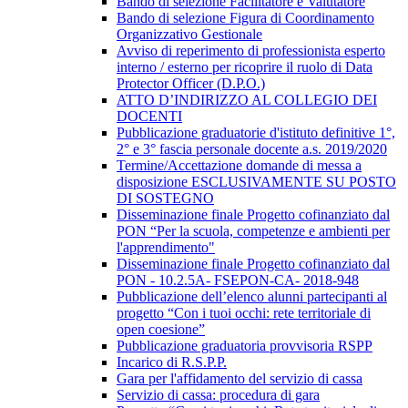
Bando di selezione Facilitatore e Valutatore
Bando di selezione Figura di Coordinamento
Organizzativo Gestionale
Avviso di reperimento di professionista esperto
interno / esterno per ricoprire il ruolo di Data
Protector Officer (D.P.O.)
ATTO D’INDIRIZZO AL COLLEGIO DEI
DOCENTI
Pubblicazione graduatorie d'istituto definitive 1°,
2° e 3° fascia personale docente a.s. 2019/2020
Termine/Accettazione domande di messa a
disposizione ESCLUSIVAMENTE SU POSTO
DI SOSTEGNO
Disseminazione finale Progetto cofinanziato dal
PON “Per la scuola, competenze e ambienti per
l'apprendimento"
Disseminazione finale Progetto cofinanziato dal
PON - 10.2.5A- FSEPON-CA- 2018-948
Pubblicazione dell’elenco alunni partecipanti al
progetto “Con i tuoi occhi: rete territoriale di
open coesione”
Pubblicazione graduatoria provvisoria RSPP
Incarico di R.S.P.P.
Gara per l'affidamento del servizio di cassa
Servizio di cassa: procedura di gara