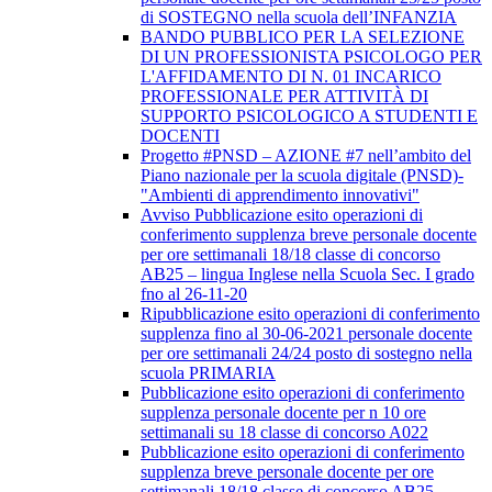
di SOSTEGNO nella scuola dell’INFANZIA
BANDO PUBBLICO PER LA SELEZIONE
DI UN PROFESSIONISTA PSICOLOGO PER
L'AFFIDAMENTO DI N. 01 INCARICO
PROFESSIONALE PER ATTIVITÀ DI
SUPPORTO PSICOLOGICO A STUDENTI E
DOCENTI
Progetto #PNSD – AZIONE #7 nell’ambito del
Piano nazionale per la scuola digitale (PNSD)-
"Ambienti di apprendimento innovativi"
Avviso Pubblicazione esito operazioni di
conferimento supplenza breve personale docente
per ore settimanali 18/18 classe di concorso
AB25 – lingua Inglese nella Scuola Sec. I grado
fno al 26-11-20
Ripubblicazione esito operazioni di conferimento
supplenza fino al 30-06-2021 personale docente
per ore settimanali 24/24 posto di sostegno nella
scuola PRIMARIA
Pubblicazione esito operazioni di conferimento
supplenza personale docente per n 10 ore
settimanali su 18 classe di concorso A022
Pubblicazione esito operazioni di conferimento
supplenza breve personale docente per ore
settimanali 18/18 classe di concorso AB25 –