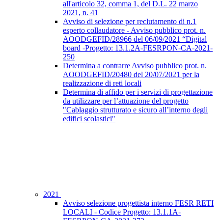
all'articolo 32, comma 1, del D.L. 22 marzo
2021, n. 41
Avviso di selezione per reclutamento di n.1
esperto collaudatore - Avviso pubblico prot. n.
AOODGEFID/28966 del 06/09/2021 “Digital
board -Progetto: 13.1.2A-FESRPON-CA-2021-
250
Determina a contrarre Avviso pubblico prot. n.
AOODGEFID/20480 del 20/07/2021 per la
realizzazione di reti locali
Determina di affido per i servizi di progettazione
da utilizzare per l’attuazione del progetto
"Cablaggio strutturato e sicuro all’interno degli
edifici scolastici"
2021
Avviso selezione progettista interno FESR RETI
LOCALI - Codice Progetto: 13.1.1A-