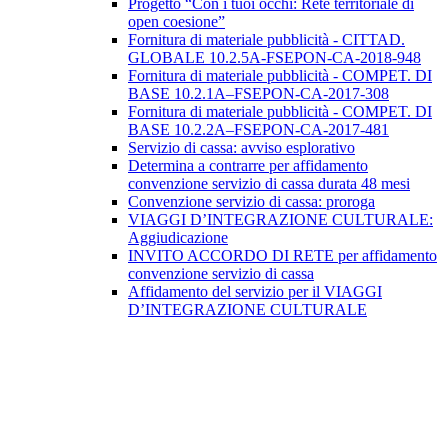
Progetto “Con i tuoi occhi: Rete territoriale di
open coesione”
Fornitura di materiale pubblicità - CITTAD.
GLOBALE 10.2.5A-FSEPON-CA-2018-948
Fornitura di materiale pubblicità - COMPET. DI
BASE 10.2.1A–FSEPON-CA-2017-308
Fornitura di materiale pubblicità - COMPET. DI
BASE 10.2.2A–FSEPON-CA-2017-481
Servizio di cassa: avviso esplorativo
Determina a contrarre per affidamento
convenzione servizio di cassa durata 48 mesi
Convenzione servizio di cassa: proroga
VIAGGI D’INTEGRAZIONE CULTURALE:
Aggiudicazione
INVITO ACCORDO DI RETE per affidamento
convenzione servizio di cassa
Affidamento del servizio per il VIAGGI
D’INTEGRAZIONE CULTURALE