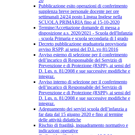
20
Pubblicazione esito operazioni di conferimento
supplenza breve personale docente per ore
settimanali 24/24 posto Lingua Inglese nella
SCUOLA PRIMARIA fino al 15-10-2020
Termine/Accettazione domande di messa a
disposizione a.s. 2020/2021 - Scuola dell'Infanzia
- scuola Primaria e scuola secondaria di I grado
Decreto pubblicazione graduatoria provvisoria
avviso RSPP, ai sensi del D.L.vo 81/2016
Avviso esterno di selezione per il conferimento
dell’incarico di Responsabile del Servizio di
Prevenzione e di Protezione (RSPP), ai sensi del
D. Lgs. n. 81/2008 e sue successive modifiche e
integraz.
Avviso interno di selezione per il conferimento
dell’incarico di Responsabile del Servizio di
Prevenzione e di Protezione (RSPP), ai sensi del
D. Lgs. n. 81/2008 e sue successive modifiche e
integraz.
Adeguamento dei servizi scuola dell’infanzia a
far data dal 15 giugno 2020 e fino al termine
delle attività didattiche
Rischio di fragilità, inquadramento normativo e
indicazioni operative