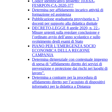
Codice identificativo progetto: 10.8.6A-
FESRPON-CA-2020-377
Determina per affidamento incarico attività di
formazione ed assistenza
Pubblicazione graduatoria provvisoria n. 3
docenti per supporto alla didattica digitale
DECRETO-LEGGE 8 aprile 2020, n. 22.-
Misure urgenti sulla regolare conclusione e
l’ordinato avvio dell’anno scolastico e sullo
svolgimento degli esami di Stato
PIANO PER L’EMERGENZA SOCIO
ECONOMICA DELLA REGIONE
CAMPANIA
Determina dirigenziale con contestuale impegno
di spesa di “affidamento diretto dei servizi di
prevenzione e protezione dai rischi nei luoghi di
lavoro”.
Determina a contrarre per la procedura di
affidamento diretto per l’acquisto di dispositivi
informatici per la didattica a Distanza