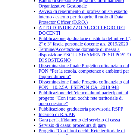
Bando di selezione Figura di Coordinamento
Organizzativo Gestionale
Avviso di reperimento di professionista esperto
interno / esterno per ricoprire il ruolo di Data
Protector Officer (D.P.O.)
ATTO D’INDIRIZZO AL COLLEGIO DEI
DOCENTI
Pubblicazione graduatorie d'istituto definitive 1°,
2° e 3° fascia personale docente a.s. 2019/2020
Termine/Accettazione domande di messa a
disposizione ESCLUSIVAMENTE SU POSTO
DI SOSTEGNO
Disseminazione finale Progetto cofinanziato dal
PON “Per la scuola, competenze e ambienti per
l'apprendimento"
Disseminazione finale Progetto cofinanziato dal
PON - 10.2.5A- FSEPON-CA- 2018-948
Pubblicazione dell’elenco alunni partecipanti al
progetto “Con i tuoi occhi: rete territoriale di
open coesione”
Pubblicazione graduatoria provvisoria RSPP
Incarico di R.S.P.P.
Gara per l'affidamento del servizio di cassa
Servizio di cassa: procedura di gara
Progetto “Con i tuoi occhi: Rete territoriale di