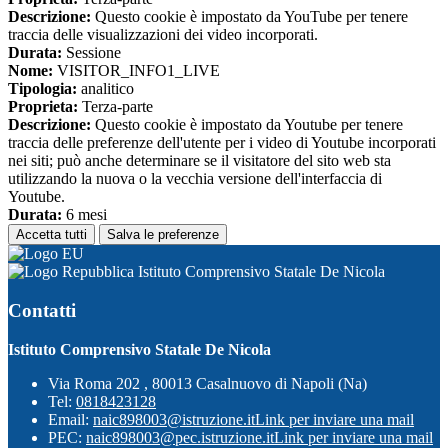
Descrizione:
Questo cookie è impostato da YouTube per tenere
traccia delle visualizzazioni dei video incorporati.
Durata:
Sessione
Nome:
VISITOR_INFO1_LIVE
Tipologia:
analitico
Proprieta:
Terza-parte
Descrizione:
Questo cookie è impostato da Youtube per tenere
traccia delle preferenze dell'utente per i video di Youtube incorporati
nei siti; può anche determinare se il visitatore del sito web sta
utilizzando la nuova o la vecchia versione dell'interfaccia di
Youtube.
Durata:
6 mesi
Accetta tutti
Salva le preferenze
Istituto Comprensivo Statale De Nicola
Contatti
Istituto Comprensivo Statale De Nicola
Via Roma 202 , 80013 Casalnuovo di Napoli (Na)
Tel:
0818423128
Email:
naic898003@istruzione.it
Link per inviare una mail
PEC:
naic898003@pec.istruzione.it
Link per inviare una mail