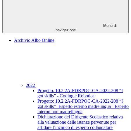
Menu di
navigazione
Archivio Albo Online
2022
Progetto: 10.2.2A-FDRPOC-CA-2022-208 “I
got skills” - Coding e Robotica
Progetto: 10.2.2A-FDRPOC-CA-2022-208 “I
got skills”- Esperto esterno madrelingua - Esperto
interno non madrelingua
Dichiarazione del Dirigente Scolastico relativa
alla valutazione delle istanze pervenute per
affidare l’incarico di esperto collaudatore