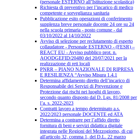
(personale ESTERNO all’Istituzione scolastica)
Richiesta di preventivo per l’incarico di medico
competente e sorveglianza sanitaria
Pubblicazione esito operazioni di conferimento
supplenza breve personale docente 24 ore su 24
nella scuola primaria - posto comune - dal
03/10/2022 al 14/10/2022
Avviso di selezione per reclutamento di esperto
collaudatore - Personale ESTERNO - (FESR) –
REACT EU - Avviso pubblico prot. n.
AOODGEFID/20480 del 20/07/2021 per la
realizzazione di reti locali
PNRR – PIANO NAZIONALE DI RIPRESA
E RESILIENZA “Avviso Misura 1.4.1
Determina affidamento diretto dell’incarico di
Responsabile dei Servizi di Prevenzione e
Protezione dai rischi nei luoghi di lavoro,
secondo quanto disposto dal D. Lgs. 81/2008 per
l’a. s. 2022-2023
Contratti lavoro a tempo determinato a.s.
2022/2023 personale DOCENTE ed ATA
Determina a contrarre per l’affido diretto
fornitura di beni e servizi didattica digitale
integrata nelle Regioni del Mezzogiorno, di cui
all'articolo 32, comma 1, del D.L. 22 marzo