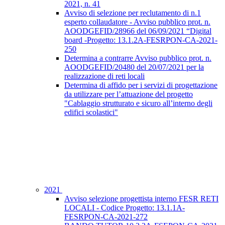
2021, n. 41
Avviso di selezione per reclutamento di n.1
esperto collaudatore - Avviso pubblico prot. n.
AOODGEFID/28966 del 06/09/2021 “Digital
board -Progetto: 13.1.2A-FESRPON-CA-2021-
250
Determina a contrarre Avviso pubblico prot. n.
AOODGEFID/20480 del 20/07/2021 per la
realizzazione di reti locali
Determina di affido per i servizi di progettazione
da utilizzare per l’attuazione del progetto
"Cablaggio strutturato e sicuro all’interno degli
edifici scolastici"
2021
Avviso selezione progettista interno FESR RETI
LOCALI - Codice Progetto: 13.1.1A-
FESRPON-CA-2021-272