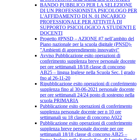
BANDO PUBBLICO PER LA SELEZIONE
DI UN PROFESSIONISTA PSICOLOGO PER
L'AFFIDAMENTO DI N. 01 INCARICO
PROFESSIONALE PER ATTIVITÀ DI
SUPPORTO PSICOLOGICO A STUDENTI E
DOCENTI
Progetto #PNSD – AZIONE #7 nell’ambito del
Piano nazionale per la scuola digitale (PNSD)-
"Ambienti di apprendimento innovativi"
Avviso Pubblicazione esito operazioni di
conferimento supplenza breve personale docente
per ore settimanali 18/18 classe di concorso
AB25 – lingua Inglese nella Scuola Sec. I grado
fno al 26-11-20
Ripubblicazione esito operazioni di conferimento
supplenza fino al 30-06-2021 personale docente
per ore settimanali 24/24 posto di sostegno nella
scuola PRIMARIA
Pubblicazione esito operazioni di conferimento
supplenza personale docente per n 10 ore
settimanali su 18 classe di concorso A022
Pubblicazione esito operazioni di conferimento
supplenza breve personale docente per ore
settimanali 18/18 classe di concorso AB25 –
lingua Inglese nella Scuola Sec. di I grado fino al