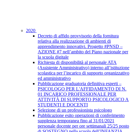
2020
Decreto di affido provvisorio della fornitura
relativa alla realizzazione di ambienti di
apprendimento innovativi. Progetto #PNSD –
AZIONE #7 nell’ambito del Piano nazionale per
la scuola digitale
Richiesta di disponibilità al personale ATA
(Assistente Amministrativo) interno all’istituzione
scolastica per l’incarico di supporto organizzativo
ed amministrativo
Pubblicazione graduatoria definitiva esperti –
PSICOLOGO PER L'AFFIDAMENTO DI N.
01 INCARICO PROFESSIONALE PER
ATTIVITÀ DI SUPPORTO PSICOLOGICO A
STUDENTI E DOCENTI
Selezione di un professionista psicologo
Pubblicazione esito operazioni di conferimento
supplenza temporanea fino al 31/01/2021
personale docente per ore settimanali 25/25 posto
di SOSTEGNO nella scuola dell’INFANZIA