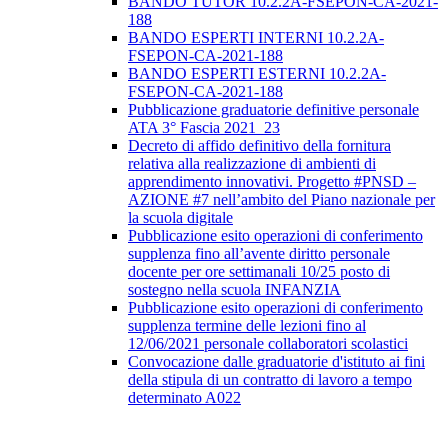
BANDO TUTOR 10.2.2A-FSEPON-CA-2021-
188
BANDO ESPERTI INTERNI 10.2.2A-
FSEPON-CA-2021-188
BANDO ESPERTI ESTERNI 10.2.2A-
FSEPON-CA-2021-188
Pubblicazione graduatorie definitive personale
ATA 3° Fascia 2021_23
Decreto di affido definitivo della fornitura
relativa alla realizzazione di ambienti di
apprendimento innovativi. Progetto #PNSD –
AZIONE #7 nell’ambito del Piano nazionale per
la scuola digitale
Pubblicazione esito operazioni di conferimento
supplenza fino all’avente diritto personale
docente per ore settimanali 10/25 posto di
sostegno nella scuola INFANZIA
Pubblicazione esito operazioni di conferimento
supplenza termine delle lezioni fino al
12/06/2021 personale collaboratori scolastici
Convocazione dalle graduatorie d'istituto ai fini
della stipula di un contratto di lavoro a tempo
determinato A022