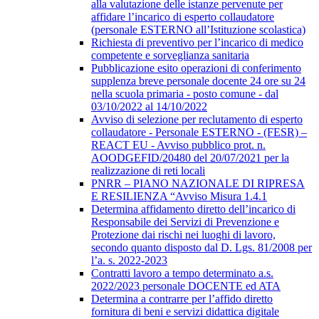
alla valutazione delle istanze pervenute per
affidare l’incarico di esperto collaudatore
(personale ESTERNO all’Istituzione scolastica)
Richiesta di preventivo per l’incarico di medico
competente e sorveglianza sanitaria
Pubblicazione esito operazioni di conferimento
supplenza breve personale docente 24 ore su 24
nella scuola primaria - posto comune - dal
03/10/2022 al 14/10/2022
Avviso di selezione per reclutamento di esperto
collaudatore - Personale ESTERNO - (FESR) –
REACT EU - Avviso pubblico prot. n.
AOODGEFID/20480 del 20/07/2021 per la
realizzazione di reti locali
PNRR – PIANO NAZIONALE DI RIPRESA
E RESILIENZA “Avviso Misura 1.4.1
Determina affidamento diretto dell’incarico di
Responsabile dei Servizi di Prevenzione e
Protezione dai rischi nei luoghi di lavoro,
secondo quanto disposto dal D. Lgs. 81/2008 per
l’a. s. 2022-2023
Contratti lavoro a tempo determinato a.s.
2022/2023 personale DOCENTE ed ATA
Determina a contrarre per l’affido diretto
fornitura di beni e servizi didattica digitale