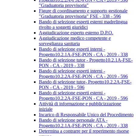
"Graduatoria provvisoria"
Figure di coordinamento e supporto gestionale
"Graduatoria provvisoria" FSE - 338 - 596
Bando di selezione esperti esterni madrelingua
rivolto a soggetti giuridici
Aggiudicazione esperto esterno D.P.O.
Aggiudicazione medico competente e
sorveglianza sanitaria
Bando di selezione esperti interni -
Progetto10.2.1A-FSE-PON - CA - 2019 - 338
Bando di selezione tutor - Progetto10.2.1A-FSE-
PON - CA - 2019 - 338
Bando di selezione esperti interni -
Progetto10.2.2A-FSE-PON - CA - 2019 - 596
Bando di selezione tutor- Progetto10.2.2A-FSE-
PON - CA - 2019 - 596
Bando di selezione esperti esterni -
Progetto10.2.2A-FSE-PON - CA - 2019 - 596
Attività di informazione e pubblicizzazione
iniziale
Incarico di Responsabile Unico del Procedimento
Bando di selezione personale ATA -
Progetto10.2.1A-FSE-PON - CA - 2019 - 338
Determina a contrarre per il reperimento risorse