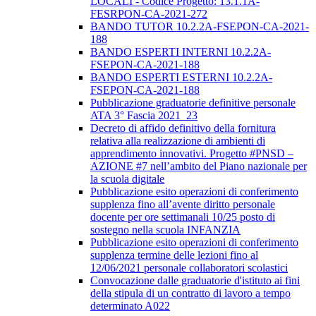
LOCALI - Codice Progetto: 13.1.1A-
FESRPON-CA-2021-272
BANDO TUTOR 10.2.2A-FSEPON-CA-2021-
188
BANDO ESPERTI INTERNI 10.2.2A-
FSEPON-CA-2021-188
BANDO ESPERTI ESTERNI 10.2.2A-
FSEPON-CA-2021-188
Pubblicazione graduatorie definitive personale
ATA 3° Fascia 2021_23
Decreto di affido definitivo della fornitura
relativa alla realizzazione di ambienti di
apprendimento innovativi. Progetto #PNSD –
AZIONE #7 nell’ambito del Piano nazionale per
la scuola digitale
Pubblicazione esito operazioni di conferimento
supplenza fino all’avente diritto personale
docente per ore settimanali 10/25 posto di
sostegno nella scuola INFANZIA
Pubblicazione esito operazioni di conferimento
supplenza termine delle lezioni fino al
12/06/2021 personale collaboratori scolastici
Convocazione dalle graduatorie d'istituto ai fini
della stipula di un contratto di lavoro a tempo
determinato A022