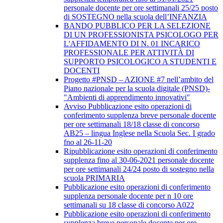
personale docente per ore settimanali 25/25 posto
di SOSTEGNO nella scuola dell’INFANZIA
BANDO PUBBLICO PER LA SELEZIONE
DI UN PROFESSIONISTA PSICOLOGO PER
L'AFFIDAMENTO DI N. 01 INCARICO
PROFESSIONALE PER ATTIVITÀ DI
SUPPORTO PSICOLOGICO A STUDENTI E
DOCENTI
Progetto #PNSD – AZIONE #7 nell’ambito del
Piano nazionale per la scuola digitale (PNSD)-
"Ambienti di apprendimento innovativi"
Avviso Pubblicazione esito operazioni di
conferimento supplenza breve personale docente
per ore settimanali 18/18 classe di concorso
AB25 – lingua Inglese nella Scuola Sec. I grado
fno al 26-11-20
Ripubblicazione esito operazioni di conferimento
supplenza fino al 30-06-2021 personale docente
per ore settimanali 24/24 posto di sostegno nella
scuola PRIMARIA
Pubblicazione esito operazioni di conferimento
supplenza personale docente per n 10 ore
settimanali su 18 classe di concorso A022
Pubblicazione esito operazioni di conferimento
supplenza breve personale docente per ore