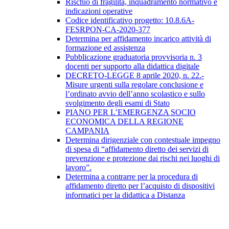
Rischio di fragilità, inquadramento normativo e
indicazioni operative
Codice identificativo progetto: 10.8.6A-
FESRPON-CA-2020-377
Determina per affidamento incarico attività di
formazione ed assistenza
Pubblicazione graduatoria provvisoria n. 3
docenti per supporto alla didattica digitale
DECRETO-LEGGE 8 aprile 2020, n. 22.-
Misure urgenti sulla regolare conclusione e
l’ordinato avvio dell’anno scolastico e sullo
svolgimento degli esami di Stato
PIANO PER L’EMERGENZA SOCIO
ECONOMICA DELLA REGIONE
CAMPANIA
Determina dirigenziale con contestuale impegno
di spesa di “affidamento diretto dei servizi di
prevenzione e protezione dai rischi nei luoghi di
lavoro”.
Determina a contrarre per la procedura di
affidamento diretto per l’acquisto di dispositivi
informatici per la didattica a Distanza