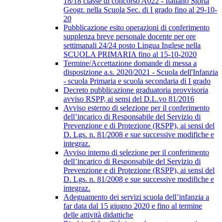
18/18 classe di concorso A022 - Italiano Storia
Geogr. nella Scuola Sec. di I grado fino al 29-10-
20
Pubblicazione esito operazioni di conferimento
supplenza breve personale docente per ore
settimanali 24/24 posto Lingua Inglese nella
SCUOLA PRIMARIA fino al 15-10-2020
Termine/Accettazione domande di messa a
disposizione a.s. 2020/2021 - Scuola dell'Infanzia
- scuola Primaria e scuola secondaria di I grado
Decreto pubblicazione graduatoria provvisoria
avviso RSPP, ai sensi del D.L.vo 81/2016
Avviso esterno di selezione per il conferimento
dell’incarico di Responsabile del Servizio di
Prevenzione e di Protezione (RSPP), ai sensi del
D. Lgs. n. 81/2008 e sue successive modifiche e
integraz.
Avviso interno di selezione per il conferimento
dell’incarico di Responsabile del Servizio di
Prevenzione e di Protezione (RSPP), ai sensi del
D. Lgs. n. 81/2008 e sue successive modifiche e
integraz.
Adeguamento dei servizi scuola dell’infanzia a
far data dal 15 giugno 2020 e fino al termine
delle attività didattiche