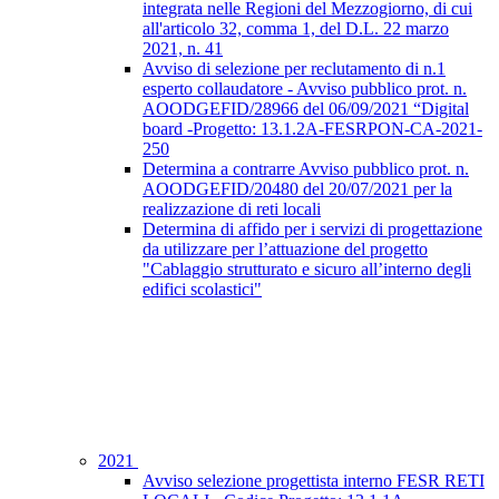
integrata nelle Regioni del Mezzogiorno, di cui
all'articolo 32, comma 1, del D.L. 22 marzo
2021, n. 41
Avviso di selezione per reclutamento di n.1
esperto collaudatore - Avviso pubblico prot. n.
AOODGEFID/28966 del 06/09/2021 “Digital
board -Progetto: 13.1.2A-FESRPON-CA-2021-
250
Determina a contrarre Avviso pubblico prot. n.
AOODGEFID/20480 del 20/07/2021 per la
realizzazione di reti locali
Determina di affido per i servizi di progettazione
da utilizzare per l’attuazione del progetto
"Cablaggio strutturato e sicuro all’interno degli
edifici scolastici"
2021
Avviso selezione progettista interno FESR RETI