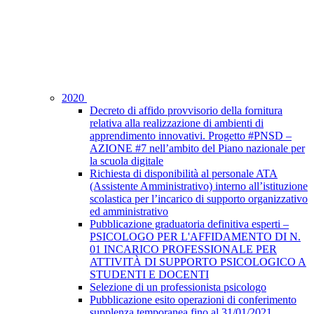
2020
Decreto di affido provvisorio della fornitura
relativa alla realizzazione di ambienti di
apprendimento innovativi. Progetto #PNSD –
AZIONE #7 nell’ambito del Piano nazionale per
la scuola digitale
Richiesta di disponibilità al personale ATA
(Assistente Amministrativo) interno all’istituzione
scolastica per l’incarico di supporto organizzativo
ed amministrativo
Pubblicazione graduatoria definitiva esperti –
PSICOLOGO PER L'AFFIDAMENTO DI N.
01 INCARICO PROFESSIONALE PER
ATTIVITÀ DI SUPPORTO PSICOLOGICO A
STUDENTI E DOCENTI
Selezione di un professionista psicologo
Pubblicazione esito operazioni di conferimento
supplenza temporanea fino al 31/01/2021