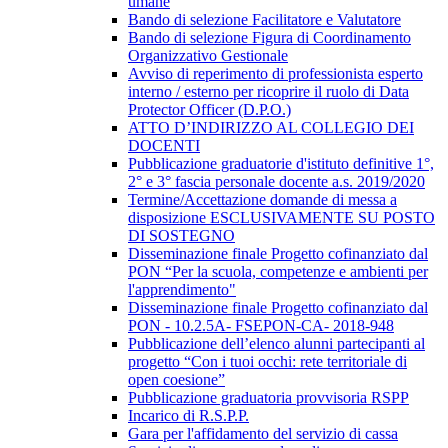
umane
Bando di selezione Facilitatore e Valutatore
Bando di selezione Figura di Coordinamento
Organizzativo Gestionale
Avviso di reperimento di professionista esperto
interno / esterno per ricoprire il ruolo di Data
Protector Officer (D.P.O.)
ATTO D’INDIRIZZO AL COLLEGIO DEI
DOCENTI
Pubblicazione graduatorie d'istituto definitive 1°,
2° e 3° fascia personale docente a.s. 2019/2020
Termine/Accettazione domande di messa a
disposizione ESCLUSIVAMENTE SU POSTO
DI SOSTEGNO
Disseminazione finale Progetto cofinanziato dal
PON “Per la scuola, competenze e ambienti per
l'apprendimento"
Disseminazione finale Progetto cofinanziato dal
PON - 10.2.5A- FSEPON-CA- 2018-948
Pubblicazione dell’elenco alunni partecipanti al
progetto “Con i tuoi occhi: rete territoriale di
open coesione”
Pubblicazione graduatoria provvisoria RSPP
Incarico di R.S.P.P.
Gara per l'affidamento del servizio di cassa