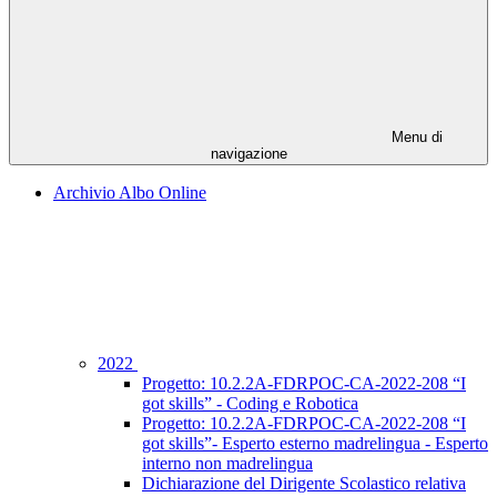
Menu di
navigazione
Archivio Albo Online
2022
Progetto: 10.2.2A-FDRPOC-CA-2022-208 “I
got skills” - Coding e Robotica
Progetto: 10.2.2A-FDRPOC-CA-2022-208 “I
got skills”- Esperto esterno madrelingua - Esperto
interno non madrelingua
Dichiarazione del Dirigente Scolastico relativa