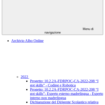
Menu di
navigazione
Archivio Albo Online
2022
Progetto: 10.2.2A-FDRPOC-CA-2022-208 “I
got skills” - Coding e Robotica
Progetto: 10.2.2A-FDRPOC-CA-2022-208 “I
got skills”- Esperto esterno madrelingua - Esperto
interno non madrelingua
Dichiarazione del Dirigente Scolastico relativa