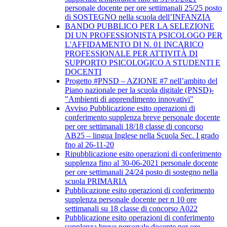
personale docente per ore settimanali 25/25 posto
di SOSTEGNO nella scuola dell’INFANZIA
BANDO PUBBLICO PER LA SELEZIONE
DI UN PROFESSIONISTA PSICOLOGO PER
L'AFFIDAMENTO DI N. 01 INCARICO
PROFESSIONALE PER ATTIVITÀ DI
SUPPORTO PSICOLOGICO A STUDENTI E
DOCENTI
Progetto #PNSD – AZIONE #7 nell’ambito del
Piano nazionale per la scuola digitale (PNSD)-
"Ambienti di apprendimento innovativi"
Avviso Pubblicazione esito operazioni di
conferimento supplenza breve personale docente
per ore settimanali 18/18 classe di concorso
AB25 – lingua Inglese nella Scuola Sec. I grado
fno al 26-11-20
Ripubblicazione esito operazioni di conferimento
supplenza fino al 30-06-2021 personale docente
per ore settimanali 24/24 posto di sostegno nella
scuola PRIMARIA
Pubblicazione esito operazioni di conferimento
supplenza personale docente per n 10 ore
settimanali su 18 classe di concorso A022
Pubblicazione esito operazioni di conferimento
supplenza breve personale docente per ore