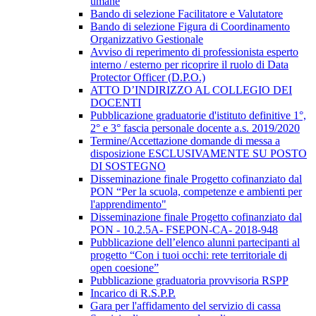
umane
Bando di selezione Facilitatore e Valutatore
Bando di selezione Figura di Coordinamento
Organizzativo Gestionale
Avviso di reperimento di professionista esperto
interno / esterno per ricoprire il ruolo di Data
Protector Officer (D.P.O.)
ATTO D’INDIRIZZO AL COLLEGIO DEI
DOCENTI
Pubblicazione graduatorie d'istituto definitive 1°,
2° e 3° fascia personale docente a.s. 2019/2020
Termine/Accettazione domande di messa a
disposizione ESCLUSIVAMENTE SU POSTO
DI SOSTEGNO
Disseminazione finale Progetto cofinanziato dal
PON “Per la scuola, competenze e ambienti per
l'apprendimento"
Disseminazione finale Progetto cofinanziato dal
PON - 10.2.5A- FSEPON-CA- 2018-948
Pubblicazione dell’elenco alunni partecipanti al
progetto “Con i tuoi occhi: rete territoriale di
open coesione”
Pubblicazione graduatoria provvisoria RSPP
Incarico di R.S.P.P.
Gara per l'affidamento del servizio di cassa