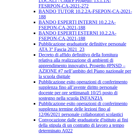
LOCALI - Codice Progetto: 13.1.1A-
FESRPON-CA-2021-272
BANDO TUTOR 10.2.2A-FSEPON-CA-2021-
188
BANDO ESPERTI INTERNI 10.2.2A-
FSEPON-CA-2021-188
BANDO ESPERTI ESTERNI 10.2.2A-
FSEPON-CA-2021-188
Pubblicazione graduatorie definitive personale
ATA 3° Fascia 2021_23
Decreto di affido definitivo della fornitura
relativa alla realizzazione di ambienti di
apprendimento innovativi. Progetto #PNSD –
AZIONE #7 nell’ambito del Piano nazionale per
la scuola digitale
Pubblicazione esito operazioni di conferimento
supplenza fino all’avente diritto personale
docente per ore settimanali 10/25 posto di
sostegno nella scuola INFANZIA
Pubblicazione esito operazioni di conferimento
supplenza termine delle lezioni fino al
12/06/2021 personale collaboratori scolastici
Convocazione dalle graduatorie d'istituto ai fini
della stipula di un contratto di lavoro a tempo
determinato A022