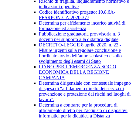
Rischio di fragilità, inquadramento normativo e
indicazioni operative
Codice identificativo progetto: 10.8.6A-
FESRPON-CA-2020-377
Determina per affidamento incarico attività di
formazione ed assistenza
Pubblicazione graduatoria provvisoria n. 3
docenti per supporto alla didattica digitale
DECRETO-LEGGE 8 aprile 2020, n. 22.-
Misure urgenti sulla regolare conclusione e
l’ordinato avvio dell’anno scolastico e sullo
svolgimento degli esami di Stato
PIANO PER L’EMERGENZA SOCIO
ECONOMICA DELLA REGIONE
CAMPANIA
Determina dirigenziale con contestuale impegno
di spesa di “affidamento diretto dei servizi di
prevenzione e protezione dai rischi nei luoghi di
lavoro”.
Determina a contrarre per la procedura di
affidamento diretto per l’acquisto di dispositivi
informatici per la didattica a Distanza