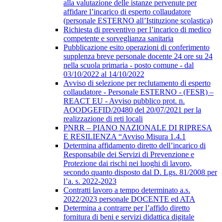
alla valutazione delle istanze pervenute per
affidare l’incarico di esperto collaudatore
(personale ESTERNO all’Istituzione scolastica)
Richiesta di preventivo per l’incarico di medico
competente e sorveglianza sanitaria
Pubblicazione esito operazioni di conferimento
supplenza breve personale docente 24 ore su 24
nella scuola primaria - posto comune - dal
03/10/2022 al 14/10/2022
Avviso di selezione per reclutamento di esperto
collaudatore - Personale ESTERNO - (FESR) –
REACT EU - Avviso pubblico prot. n.
AOODGEFID/20480 del 20/07/2021 per la
realizzazione di reti locali
PNRR – PIANO NAZIONALE DI RIPRESA
E RESILIENZA “Avviso Misura 1.4.1
Determina affidamento diretto dell’incarico di
Responsabile dei Servizi di Prevenzione e
Protezione dai rischi nei luoghi di lavoro,
secondo quanto disposto dal D. Lgs. 81/2008 per
l’a. s. 2022-2023
Contratti lavoro a tempo determinato a.s.
2022/2023 personale DOCENTE ed ATA
Determina a contrarre per l’affido diretto
fornitura di beni e servizi didattica digitale