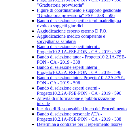
"Graduatoria provvisoria"
Figure di coordinamento e supporto gestionale
"Graduatoria provvisoria" FSE - 338 - 596
Bando di selezione esperti esterni madrelingua
rivolto a soggetti giuridici
Aggiudicazione esperto esterno D.P.O.
Aggiudicazione medico competente e
sorveglianza sanitaria
Bando di selezione esperti interni -
Progetto10.2.1A-FSE-PON - CA - 2019 - 338
Bando di selezione tutor - Progetto10.2.1A-FSE-
PON - CA - 2019 - 338
Bando di selezione esperti interni -
Progetto10.2.2A-FSE-PON - CA - 2019 - 596
Bando di selezione tutor- Progetto10.2.2A-FSE-
PON - CA - 2019 - 596
Bando di selezione esperti esterni -
Progetto10.2.2A-FSE-PON - CA - 2019 - 596
Attività di informazione e pubblicizzazione
iniziale
Incarico di Responsabile Unico del Procedimento
Bando di selezione personale ATA -
Progetto10.2.1A-FSE-PON - CA - 2019 - 338
Determina a contrarre per il reperimento risorse