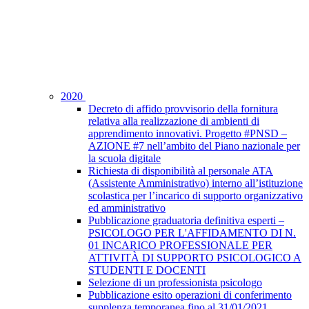
2020
Decreto di affido provvisorio della fornitura
relativa alla realizzazione di ambienti di
apprendimento innovativi. Progetto #PNSD –
AZIONE #7 nell’ambito del Piano nazionale per
la scuola digitale
Richiesta di disponibilità al personale ATA
(Assistente Amministrativo) interno all’istituzione
scolastica per l’incarico di supporto organizzativo
ed amministrativo
Pubblicazione graduatoria definitiva esperti –
PSICOLOGO PER L'AFFIDAMENTO DI N.
01 INCARICO PROFESSIONALE PER
ATTIVITÀ DI SUPPORTO PSICOLOGICO A
STUDENTI E DOCENTI
Selezione di un professionista psicologo
Pubblicazione esito operazioni di conferimento
supplenza temporanea fino al 31/01/2021