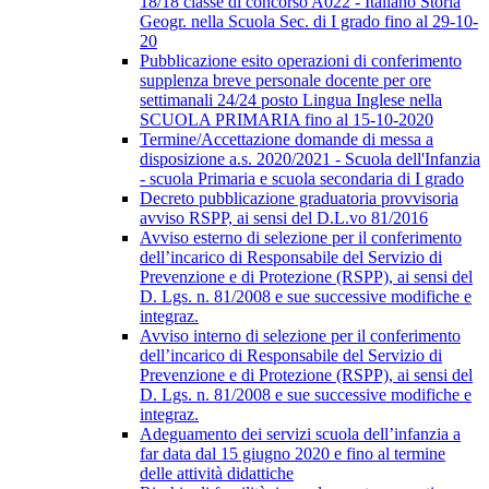
18/18 classe di concorso A022 - Italiano Storia
Geogr. nella Scuola Sec. di I grado fino al 29-10-
20
Pubblicazione esito operazioni di conferimento
supplenza breve personale docente per ore
settimanali 24/24 posto Lingua Inglese nella
SCUOLA PRIMARIA fino al 15-10-2020
Termine/Accettazione domande di messa a
disposizione a.s. 2020/2021 - Scuola dell'Infanzia
- scuola Primaria e scuola secondaria di I grado
Decreto pubblicazione graduatoria provvisoria
avviso RSPP, ai sensi del D.L.vo 81/2016
Avviso esterno di selezione per il conferimento
dell’incarico di Responsabile del Servizio di
Prevenzione e di Protezione (RSPP), ai sensi del
D. Lgs. n. 81/2008 e sue successive modifiche e
integraz.
Avviso interno di selezione per il conferimento
dell’incarico di Responsabile del Servizio di
Prevenzione e di Protezione (RSPP), ai sensi del
D. Lgs. n. 81/2008 e sue successive modifiche e
integraz.
Adeguamento dei servizi scuola dell’infanzia a
far data dal 15 giugno 2020 e fino al termine
delle attività didattiche