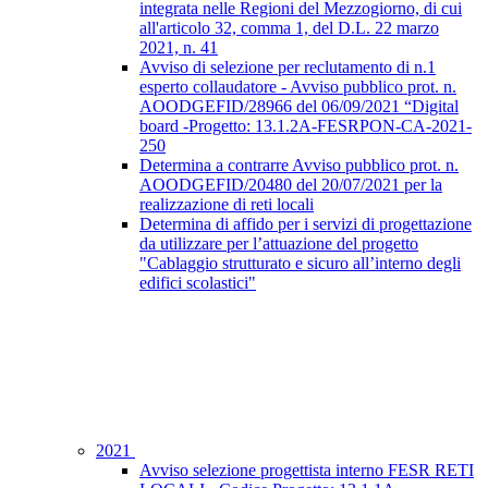
integrata nelle Regioni del Mezzogiorno, di cui
all'articolo 32, comma 1, del D.L. 22 marzo
2021, n. 41
Avviso di selezione per reclutamento di n.1
esperto collaudatore - Avviso pubblico prot. n.
AOODGEFID/28966 del 06/09/2021 “Digital
board -Progetto: 13.1.2A-FESRPON-CA-2021-
250
Determina a contrarre Avviso pubblico prot. n.
AOODGEFID/20480 del 20/07/2021 per la
realizzazione di reti locali
Determina di affido per i servizi di progettazione
da utilizzare per l’attuazione del progetto
"Cablaggio strutturato e sicuro all’interno degli
edifici scolastici"
2021
Avviso selezione progettista interno FESR RETI