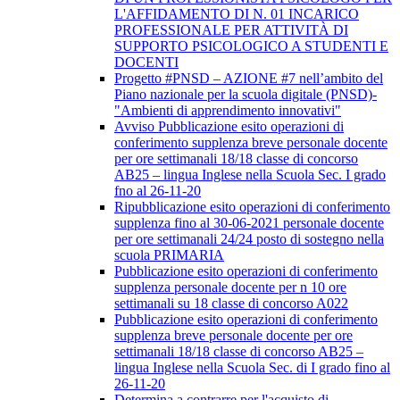
L'AFFIDAMENTO DI N. 01 INCARICO
PROFESSIONALE PER ATTIVITÀ DI
SUPPORTO PSICOLOGICO A STUDENTI E
DOCENTI
Progetto #PNSD – AZIONE #7 nell’ambito del
Piano nazionale per la scuola digitale (PNSD)-
"Ambienti di apprendimento innovativi"
Avviso Pubblicazione esito operazioni di
conferimento supplenza breve personale docente
per ore settimanali 18/18 classe di concorso
AB25 – lingua Inglese nella Scuola Sec. I grado
fno al 26-11-20
Ripubblicazione esito operazioni di conferimento
supplenza fino al 30-06-2021 personale docente
per ore settimanali 24/24 posto di sostegno nella
scuola PRIMARIA
Pubblicazione esito operazioni di conferimento
supplenza personale docente per n 10 ore
settimanali su 18 classe di concorso A022
Pubblicazione esito operazioni di conferimento
supplenza breve personale docente per ore
settimanali 18/18 classe di concorso AB25 –
lingua Inglese nella Scuola Sec. di I grado fino al
26-11-20
Determina a contrarre per l'acquisto di