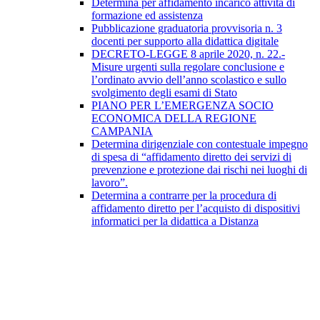
Determina per affidamento incarico attività di
formazione ed assistenza
Pubblicazione graduatoria provvisoria n. 3
docenti per supporto alla didattica digitale
DECRETO-LEGGE 8 aprile 2020, n. 22.-
Misure urgenti sulla regolare conclusione e
l’ordinato avvio dell’anno scolastico e sullo
svolgimento degli esami di Stato
PIANO PER L’EMERGENZA SOCIO
ECONOMICA DELLA REGIONE
CAMPANIA
Determina dirigenziale con contestuale impegno
di spesa di “affidamento diretto dei servizi di
prevenzione e protezione dai rischi nei luoghi di
lavoro”.
Determina a contrarre per la procedura di
affidamento diretto per l’acquisto di dispositivi
informatici per la didattica a Distanza