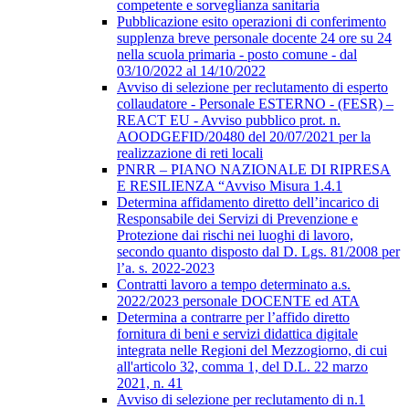
competente e sorveglianza sanitaria
Pubblicazione esito operazioni di conferimento
supplenza breve personale docente 24 ore su 24
nella scuola primaria - posto comune - dal
03/10/2022 al 14/10/2022
Avviso di selezione per reclutamento di esperto
collaudatore - Personale ESTERNO - (FESR) –
REACT EU - Avviso pubblico prot. n.
AOODGEFID/20480 del 20/07/2021 per la
realizzazione di reti locali
PNRR – PIANO NAZIONALE DI RIPRESA
E RESILIENZA “Avviso Misura 1.4.1
Determina affidamento diretto dell’incarico di
Responsabile dei Servizi di Prevenzione e
Protezione dai rischi nei luoghi di lavoro,
secondo quanto disposto dal D. Lgs. 81/2008 per
l’a. s. 2022-2023
Contratti lavoro a tempo determinato a.s.
2022/2023 personale DOCENTE ed ATA
Determina a contrarre per l’affido diretto
fornitura di beni e servizi didattica digitale
integrata nelle Regioni del Mezzogiorno, di cui
all'articolo 32, comma 1, del D.L. 22 marzo
2021, n. 41
Avviso di selezione per reclutamento di n.1