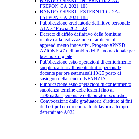
BANDO ESPERTI INTERNI 10.2.2A-
FSEPON-CA-2021-188
BANDO ESPERTI ESTERNI 10.2.2A-
FSEPON-CA-2021-188
Pubblicazione graduatorie definitive personale
ATA 3° Fascia 2021_23
Decreto di affido definitivo della fornitura
relativa alla realizzazione di ambienti di
apprendimento innovativi. Progetto #PNSD –
AZIONE #7 nell’ambito del Piano nazionale per
la scuola digitale
Pubblicazione esito operazioni di conferimento
supplenza fino all’avente diritto personale
docente per ore settimanali 10/25 posto di
sostegno nella scuola INFANZIA
Pubblicazione esito operazioni di conferimento
supplenza termine delle lezioni fino al
12/06/2021 personale collaboratori scolastici
Convocazione dalle graduatorie d'istituto ai fini
della stipula di un contratto di lavoro a tempo
determinato A022