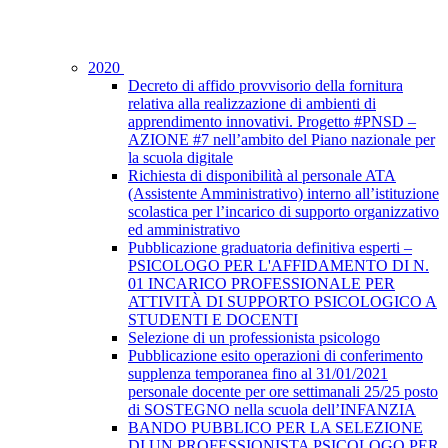
2020
Decreto di affido provvisorio della fornitura
relativa alla realizzazione di ambienti di
apprendimento innovativi. Progetto #PNSD –
AZIONE #7 nell’ambito del Piano nazionale per
la scuola digitale
Richiesta di disponibilità al personale ATA
(Assistente Amministrativo) interno all’istituzione
scolastica per l’incarico di supporto organizzativo
ed amministrativo
Pubblicazione graduatoria definitiva esperti –
PSICOLOGO PER L'AFFIDAMENTO DI N.
01 INCARICO PROFESSIONALE PER
ATTIVITÀ DI SUPPORTO PSICOLOGICO A
STUDENTI E DOCENTI
Selezione di un professionista psicologo
Pubblicazione esito operazioni di conferimento
supplenza temporanea fino al 31/01/2021
personale docente per ore settimanali 25/25 posto
di SOSTEGNO nella scuola dell’INFANZIA
BANDO PUBBLICO PER LA SELEZIONE
DI UN PROFESSIONISTA PSICOLOGO PER