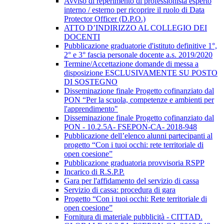
Avviso di reperimento di professionista esperto
interno / esterno per ricoprire il ruolo di Data
Protector Officer (D.P.O.)
ATTO D’INDIRIZZO AL COLLEGIO DEI
DOCENTI
Pubblicazione graduatorie d'istituto definitive 1°,
2° e 3° fascia personale docente a.s. 2019/2020
Termine/Accettazione domande di messa a
disposizione ESCLUSIVAMENTE SU POSTO
DI SOSTEGNO
Disseminazione finale Progetto cofinanziato dal
PON “Per la scuola, competenze e ambienti per
l'apprendimento"
Disseminazione finale Progetto cofinanziato dal
PON - 10.2.5A- FSEPON-CA- 2018-948
Pubblicazione dell’elenco alunni partecipanti al
progetto “Con i tuoi occhi: rete territoriale di
open coesione”
Pubblicazione graduatoria provvisoria RSPP
Incarico di R.S.P.P.
Gara per l'affidamento del servizio di cassa
Servizio di cassa: procedura di gara
Progetto “Con i tuoi occhi: Rete territoriale di
open coesione”
Fornitura di materiale pubblicità - CITTAD.