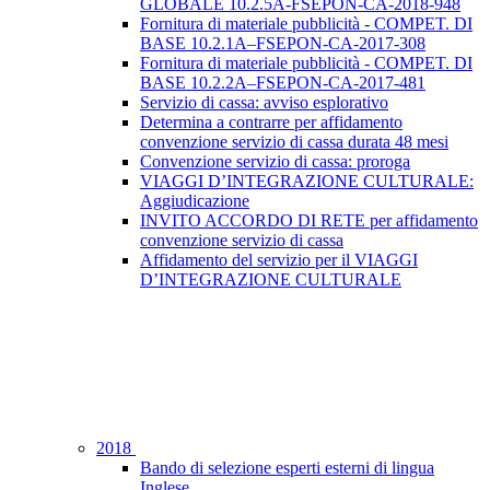
GLOBALE 10.2.5A-FSEPON-CA-2018-948
Fornitura di materiale pubblicità - COMPET. DI
BASE 10.2.1A–FSEPON-CA-2017-308
Fornitura di materiale pubblicità - COMPET. DI
BASE 10.2.2A–FSEPON-CA-2017-481
Servizio di cassa: avviso esplorativo
Determina a contrarre per affidamento
convenzione servizio di cassa durata 48 mesi
Convenzione servizio di cassa: proroga
VIAGGI D’INTEGRAZIONE CULTURALE:
Aggiudicazione
INVITO ACCORDO DI RETE per affidamento
convenzione servizio di cassa
Affidamento del servizio per il VIAGGI
D’INTEGRAZIONE CULTURALE
2018
Bando di selezione esperti esterni di lingua
Inglese