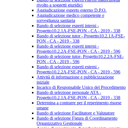
rivolto a soggetti giuridici
Aggiudicazione esperto esterno D.P.O.
Aggiudicazione medico competente e
sorveglianza sanitaria
Bando di selezione esperti interni -
Progetto10.2.1A-FSE-PON - CA - 2019 - 338
Bando di selezione tutor - Progetto10.2.1A-FSE-
PON - CA - 2019 - 338
Bando di selezione esperti interni -
Progetto10.2.2A-FSE-PON - CA - 2019 - 596
Bando di selezione tutor- Progetto10.2.2A-FSE-
PON - CA - 2019 - 596
Bando di selezione esperti esterni -
Progetto10.2.2A-FSE-PON - CA - 2019 - 596
Attività di informazione e pubblicizzazione
iniziale
Incarico di Responsabile Unico del Procedimento
Bando di selezione personale ATA -
Progetto10.2.1A-FSE-PON - CA - 2019 - 338
Determina a contrarre per il reperimento risorse
umane
Bando di selezione Facilitatore e Valutatore
Bando di selezione Figura di Coordinamento
Organizzativo Gestionale