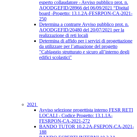
esperto collaudatore - Avviso pubblico prot. n.
AOODGEFID/28966 del 06/09/2021 “Digital
board -Progetto: 13.1.2A-FESRPON-CA-2021-
250
Determina a contrarre Avviso pubblico prot. n.
AOODGEFID/20480 del 20/07/2021 per la
realizzazione di reti locali
Determina di affido per i servizi di progettazione
da utilizzare per l’attuazione del progetto
"Cablaggio strutturato e sicuro all’interno degli
edifici scolastici"
2021
Avviso selezione progettista interno FESR RETI
LOCALI - Codice Progetto: 13.1.1A-
FESRPON-CA-2021-272
BANDO TUTOR 10.2.2A-FSEPON-CA-2021-
188