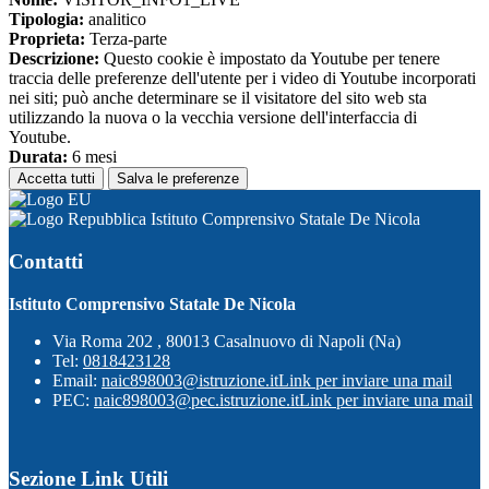
Tipologia:
analitico
Proprieta:
Terza-parte
Descrizione:
Questo cookie è impostato da Youtube per tenere
traccia delle preferenze dell'utente per i video di Youtube incorporati
nei siti; può anche determinare se il visitatore del sito web sta
utilizzando la nuova o la vecchia versione dell'interfaccia di
Youtube.
Durata:
6 mesi
Accetta tutti
Salva le preferenze
Istituto Comprensivo Statale De Nicola
Contatti
Istituto Comprensivo Statale De Nicola
Via Roma 202 , 80013 Casalnuovo di Napoli (Na)
Tel:
0818423128
Email:
naic898003@istruzione.it
Link per inviare una mail
PEC:
naic898003@pec.istruzione.it
Link per inviare una mail
Sezione Link Utili