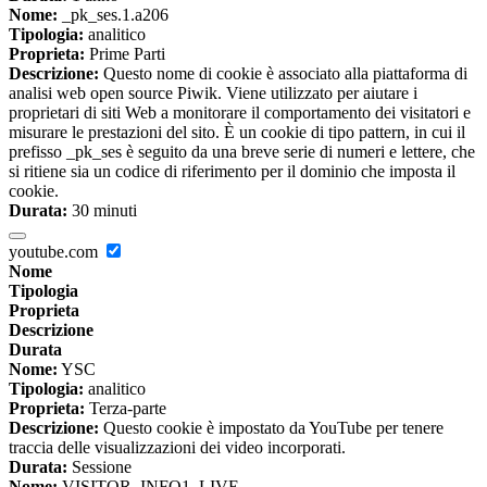
Nome:
_pk_ses.1.a206
Tipologia:
analitico
Proprieta:
Prime Parti
Descrizione:
Questo nome di cookie è associato alla piattaforma di
analisi web open source Piwik. Viene utilizzato per aiutare i
proprietari di siti Web a monitorare il comportamento dei visitatori e
misurare le prestazioni del sito. È un cookie di tipo pattern, in cui il
prefisso _pk_ses è seguito da una breve serie di numeri e lettere, che
si ritiene sia un codice di riferimento per il dominio che imposta il
cookie.
Durata:
30 minuti
youtube.com
Nome
Tipologia
Proprieta
Descrizione
Durata
Nome:
YSC
Tipologia:
analitico
Proprieta:
Terza-parte
Descrizione:
Questo cookie è impostato da YouTube per tenere
traccia delle visualizzazioni dei video incorporati.
Durata:
Sessione
Nome:
VISITOR_INFO1_LIVE