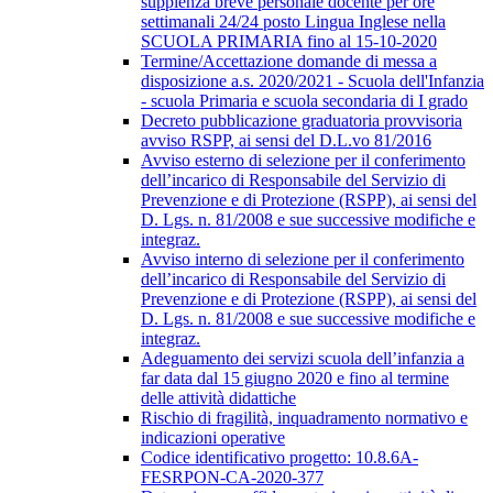
supplenza breve personale docente per ore
settimanali 24/24 posto Lingua Inglese nella
SCUOLA PRIMARIA fino al 15-10-2020
Termine/Accettazione domande di messa a
disposizione a.s. 2020/2021 - Scuola dell'Infanzia
- scuola Primaria e scuola secondaria di I grado
Decreto pubblicazione graduatoria provvisoria
avviso RSPP, ai sensi del D.L.vo 81/2016
Avviso esterno di selezione per il conferimento
dell’incarico di Responsabile del Servizio di
Prevenzione e di Protezione (RSPP), ai sensi del
D. Lgs. n. 81/2008 e sue successive modifiche e
integraz.
Avviso interno di selezione per il conferimento
dell’incarico di Responsabile del Servizio di
Prevenzione e di Protezione (RSPP), ai sensi del
D. Lgs. n. 81/2008 e sue successive modifiche e
integraz.
Adeguamento dei servizi scuola dell’infanzia a
far data dal 15 giugno 2020 e fino al termine
delle attività didattiche
Rischio di fragilità, inquadramento normativo e
indicazioni operative
Codice identificativo progetto: 10.8.6A-
FESRPON-CA-2020-377