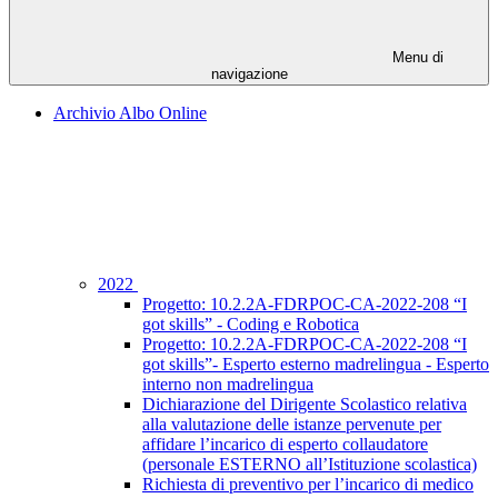
Menu di
navigazione
Archivio Albo Online
2022
Progetto: 10.2.2A-FDRPOC-CA-2022-208 “I
got skills” - Coding e Robotica
Progetto: 10.2.2A-FDRPOC-CA-2022-208 “I
got skills”- Esperto esterno madrelingua - Esperto
interno non madrelingua
Dichiarazione del Dirigente Scolastico relativa
alla valutazione delle istanze pervenute per
affidare l’incarico di esperto collaudatore
(personale ESTERNO all’Istituzione scolastica)
Richiesta di preventivo per l’incarico di medico