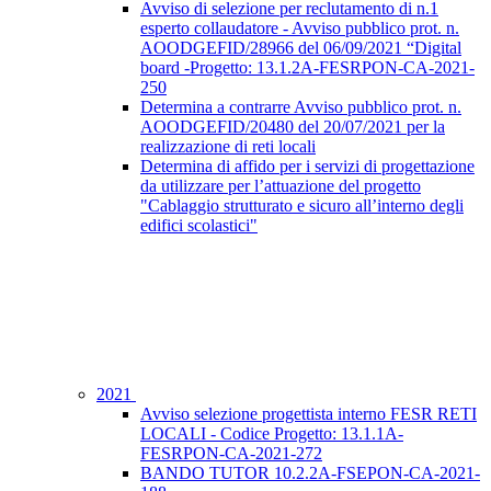
Avviso di selezione per reclutamento di n.1
esperto collaudatore - Avviso pubblico prot. n.
AOODGEFID/28966 del 06/09/2021 “Digital
board -Progetto: 13.1.2A-FESRPON-CA-2021-
250
Determina a contrarre Avviso pubblico prot. n.
AOODGEFID/20480 del 20/07/2021 per la
realizzazione di reti locali
Determina di affido per i servizi di progettazione
da utilizzare per l’attuazione del progetto
"Cablaggio strutturato e sicuro all’interno degli
edifici scolastici"
2021
Avviso selezione progettista interno FESR RETI
LOCALI - Codice Progetto: 13.1.1A-
FESRPON-CA-2021-272
BANDO TUTOR 10.2.2A-FSEPON-CA-2021-