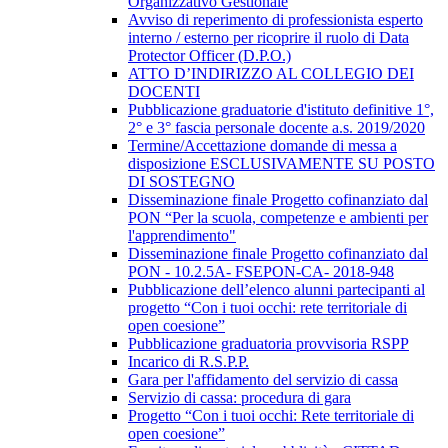
Organizzativo Gestionale
Avviso di reperimento di professionista esperto
interno / esterno per ricoprire il ruolo di Data
Protector Officer (D.P.O.)
ATTO D’INDIRIZZO AL COLLEGIO DEI
DOCENTI
Pubblicazione graduatorie d'istituto definitive 1°,
2° e 3° fascia personale docente a.s. 2019/2020
Termine/Accettazione domande di messa a
disposizione ESCLUSIVAMENTE SU POSTO
DI SOSTEGNO
Disseminazione finale Progetto cofinanziato dal
PON “Per la scuola, competenze e ambienti per
l'apprendimento"
Disseminazione finale Progetto cofinanziato dal
PON - 10.2.5A- FSEPON-CA- 2018-948
Pubblicazione dell’elenco alunni partecipanti al
progetto “Con i tuoi occhi: rete territoriale di
open coesione”
Pubblicazione graduatoria provvisoria RSPP
Incarico di R.S.P.P.
Gara per l'affidamento del servizio di cassa
Servizio di cassa: procedura di gara
Progetto “Con i tuoi occhi: Rete territoriale di
open coesione”