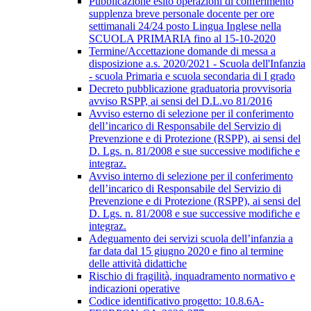
Pubblicazione esito operazioni di conferimento
supplenza breve personale docente per ore
settimanali 24/24 posto Lingua Inglese nella
SCUOLA PRIMARIA fino al 15-10-2020
Termine/Accettazione domande di messa a
disposizione a.s. 2020/2021 - Scuola dell'Infanzia
- scuola Primaria e scuola secondaria di I grado
Decreto pubblicazione graduatoria provvisoria
avviso RSPP, ai sensi del D.L.vo 81/2016
Avviso esterno di selezione per il conferimento
dell’incarico di Responsabile del Servizio di
Prevenzione e di Protezione (RSPP), ai sensi del
D. Lgs. n. 81/2008 e sue successive modifiche e
integraz.
Avviso interno di selezione per il conferimento
dell’incarico di Responsabile del Servizio di
Prevenzione e di Protezione (RSPP), ai sensi del
D. Lgs. n. 81/2008 e sue successive modifiche e
integraz.
Adeguamento dei servizi scuola dell’infanzia a
far data dal 15 giugno 2020 e fino al termine
delle attività didattiche
Rischio di fragilità, inquadramento normativo e
indicazioni operative
Codice identificativo progetto: 10.8.6A-