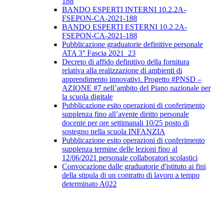
188
BANDO ESPERTI INTERNI 10.2.2A-
FSEPON-CA-2021-188
BANDO ESPERTI ESTERNI 10.2.2A-
FSEPON-CA-2021-188
Pubblicazione graduatorie definitive personale
ATA 3° Fascia 2021_23
Decreto di affido definitivo della fornitura
relativa alla realizzazione di ambienti di
apprendimento innovativi. Progetto #PNSD –
AZIONE #7 nell’ambito del Piano nazionale per
la scuola digitale
Pubblicazione esito operazioni di conferimento
supplenza fino all’avente diritto personale
docente per ore settimanali 10/25 posto di
sostegno nella scuola INFANZIA
Pubblicazione esito operazioni di conferimento
supplenza termine delle lezioni fino al
12/06/2021 personale collaboratori scolastici
Convocazione dalle graduatorie d'istituto ai fini
della stipula di un contratto di lavoro a tempo
determinato A022