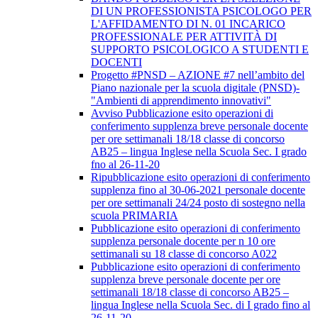
DI UN PROFESSIONISTA PSICOLOGO PER
L'AFFIDAMENTO DI N. 01 INCARICO
PROFESSIONALE PER ATTIVITÀ DI
SUPPORTO PSICOLOGICO A STUDENTI E
DOCENTI
Progetto #PNSD – AZIONE #7 nell’ambito del
Piano nazionale per la scuola digitale (PNSD)-
"Ambienti di apprendimento innovativi"
Avviso Pubblicazione esito operazioni di
conferimento supplenza breve personale docente
per ore settimanali 18/18 classe di concorso
AB25 – lingua Inglese nella Scuola Sec. I grado
fno al 26-11-20
Ripubblicazione esito operazioni di conferimento
supplenza fino al 30-06-2021 personale docente
per ore settimanali 24/24 posto di sostegno nella
scuola PRIMARIA
Pubblicazione esito operazioni di conferimento
supplenza personale docente per n 10 ore
settimanali su 18 classe di concorso A022
Pubblicazione esito operazioni di conferimento
supplenza breve personale docente per ore
settimanali 18/18 classe di concorso AB25 –
lingua Inglese nella Scuola Sec. di I grado fino al
26-11-20