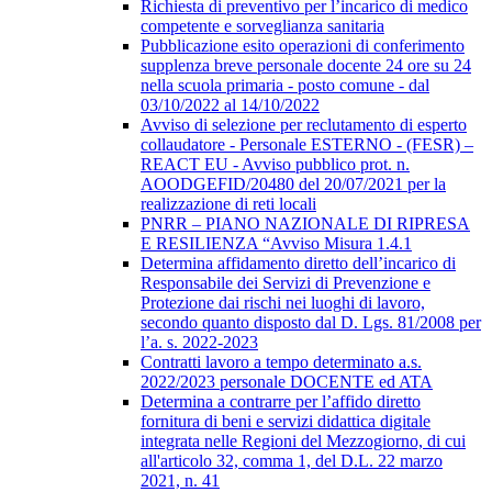
Richiesta di preventivo per l’incarico di medico
competente e sorveglianza sanitaria
Pubblicazione esito operazioni di conferimento
supplenza breve personale docente 24 ore su 24
nella scuola primaria - posto comune - dal
03/10/2022 al 14/10/2022
Avviso di selezione per reclutamento di esperto
collaudatore - Personale ESTERNO - (FESR) –
REACT EU - Avviso pubblico prot. n.
AOODGEFID/20480 del 20/07/2021 per la
realizzazione di reti locali
PNRR – PIANO NAZIONALE DI RIPRESA
E RESILIENZA “Avviso Misura 1.4.1
Determina affidamento diretto dell’incarico di
Responsabile dei Servizi di Prevenzione e
Protezione dai rischi nei luoghi di lavoro,
secondo quanto disposto dal D. Lgs. 81/2008 per
l’a. s. 2022-2023
Contratti lavoro a tempo determinato a.s.
2022/2023 personale DOCENTE ed ATA
Determina a contrarre per l’affido diretto
fornitura di beni e servizi didattica digitale
integrata nelle Regioni del Mezzogiorno, di cui
all'articolo 32, comma 1, del D.L. 22 marzo
2021, n. 41