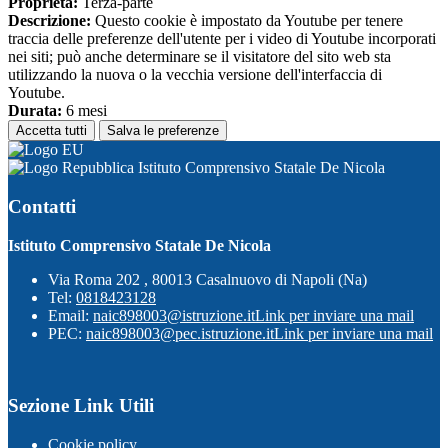
Proprieta:
Terza-parte
Descrizione:
Questo cookie è impostato da Youtube per tenere
traccia delle preferenze dell'utente per i video di Youtube incorporati
nei siti; può anche determinare se il visitatore del sito web sta
utilizzando la nuova o la vecchia versione dell'interfaccia di
Youtube.
Durata:
6 mesi
Accetta tutti
Salva le preferenze
Istituto Comprensivo Statale De Nicola
Contatti
Istituto Comprensivo Statale De Nicola
Via Roma 202 , 80013 Casalnuovo di Napoli (Na)
Tel:
0818423128
Email:
naic898003@istruzione.it
Link per inviare una mail
PEC:
naic898003@pec.istruzione.it
Link per inviare una mail
Sezione Link Utili
Cookie policy