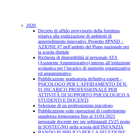
2020
Decreto di affido provvisorio della fornitura
relativa alla realizzazione di ambienti di
apprendimento innovativi. Progetto #PNSD –
AZIONE #7 nell’ambito del Piano nazionale per
la scuola digitale
Richiesta di disponibilità al personale ATA
(Assistente Amministrativo) interno all’istituzione
scolastica per l’incarico di supporto organizzativo
ed amministrativo
Pubblicazione graduatoria definitiva esperti –
PSICOLOGO PER L'AFFIDAMENTO DI N.
01 INCARICO PROFESSIONALE PER
ATTIVITÀ DI SUPPORTO PSICOLOGICO A
STUDENTI E DOCENTI
Selezione di un professionista psicologo
Pubblicazione esito operazioni di conferimento
supplenza temporanea fino al 31/01/2021
personale docente per ore settimanali 25/25 posto
di SOSTEGNO nella scuola dell’INFANZIA
BANDO PUBBLICO PER LA SELEZIONE