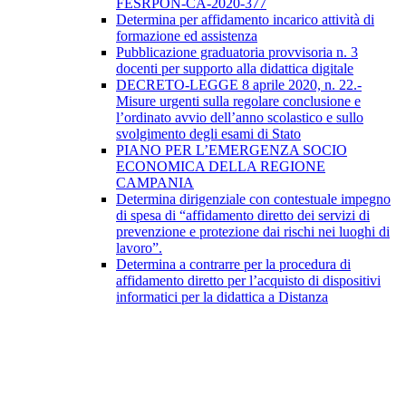
FESRPON-CA-2020-377
Determina per affidamento incarico attività di
formazione ed assistenza
Pubblicazione graduatoria provvisoria n. 3
docenti per supporto alla didattica digitale
DECRETO-LEGGE 8 aprile 2020, n. 22.-
Misure urgenti sulla regolare conclusione e
l’ordinato avvio dell’anno scolastico e sullo
svolgimento degli esami di Stato
PIANO PER L’EMERGENZA SOCIO
ECONOMICA DELLA REGIONE
CAMPANIA
Determina dirigenziale con contestuale impegno
di spesa di “affidamento diretto dei servizi di
prevenzione e protezione dai rischi nei luoghi di
lavoro”.
Determina a contrarre per la procedura di
affidamento diretto per l’acquisto di dispositivi
informatici per la didattica a Distanza