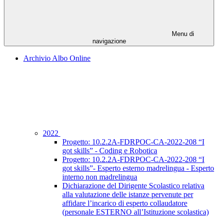
Menu di
navigazione
Archivio Albo Online
2022
Progetto: 10.2.2A-FDRPOC-CA-2022-208 “I
got skills” - Coding e Robotica
Progetto: 10.2.2A-FDRPOC-CA-2022-208 “I
got skills”- Esperto esterno madrelingua - Esperto
interno non madrelingua
Dichiarazione del Dirigente Scolastico relativa
alla valutazione delle istanze pervenute per
affidare l’incarico di esperto collaudatore
(personale ESTERNO all’Istituzione scolastica)