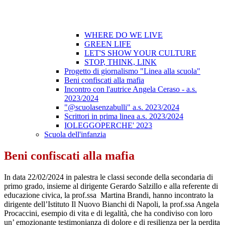
WHERE DO WE LIVE
GREEN LIFE
LET'S SHOW YOUR CULTURE
STOP, THINK, LINK
Progetto di giornalismo "Linea alla scuola"
Beni confiscati alla mafia
Incontro con l'autrice Angela Ceraso - a.s.
2023/2024
"@scuolasenzabulli" a.s. 2023/2024
Scrittori in prima linea a.s. 2023/2024
IOLEGGOPERCHE' 2023
Scuola dell'infanzia
Beni confiscati alla mafia
In data 22/02/2024 in palestra le classi seconde della secondaria di
primo grado, insieme al dirigente Gerardo Salzillo e alla referente di
educazione civica, la prof.ssa Martina Brandi, hanno incontrato la
dirigente dell’Istituto Il Nuovo Bianchi di Napoli, la prof.ssa Angela
Procaccini, esempio di vita e di legalità, che ha condiviso con loro
un’ emozionante testimonianza di dolore e di resilienza per la perdita