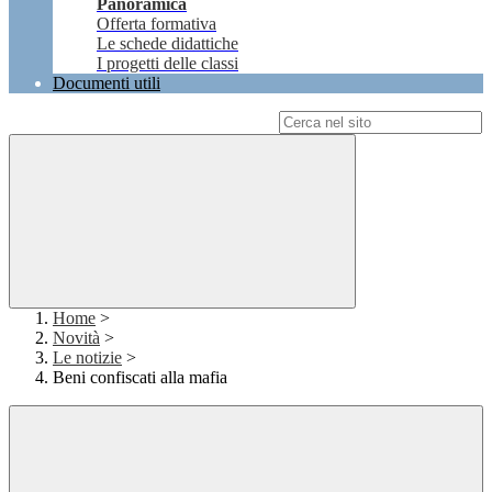
Panoramica
Offerta formativa
Le schede didattiche
I progetti delle classi
Documenti utili
Campo di ricerca per le pagine del sito
Home
>
Novità
>
Le notizie
>
Beni confiscati alla mafia