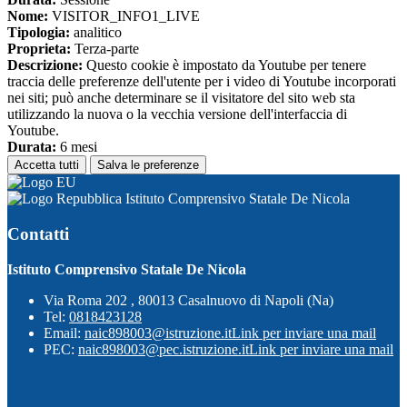
Nome:
VISITOR_INFO1_LIVE
Tipologia:
analitico
Proprieta:
Terza-parte
Descrizione:
Questo cookie è impostato da Youtube per tenere
traccia delle preferenze dell'utente per i video di Youtube incorporati
nei siti; può anche determinare se il visitatore del sito web sta
utilizzando la nuova o la vecchia versione dell'interfaccia di
Youtube.
Durata:
6 mesi
Accetta tutti
Salva le preferenze
Istituto Comprensivo Statale De Nicola
Contatti
Istituto Comprensivo Statale De Nicola
Via Roma 202 , 80013 Casalnuovo di Napoli (Na)
Tel:
0818423128
Email:
naic898003@istruzione.it
Link per inviare una mail
PEC:
naic898003@pec.istruzione.it
Link per inviare una mail