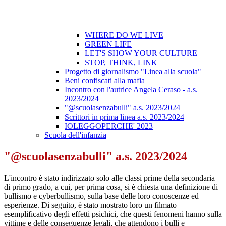
WHERE DO WE LIVE
GREEN LIFE
LET'S SHOW YOUR CULTURE
STOP, THINK, LINK
Progetto di giornalismo "Linea alla scuola"
Beni confiscati alla mafia
Incontro con l'autrice Angela Ceraso - a.s.
2023/2024
"@scuolasenzabulli" a.s. 2023/2024
Scrittori in prima linea a.s. 2023/2024
IOLEGGOPERCHE' 2023
Scuola dell'infanzia
"@scuolasenzabulli" a.s. 2023/2024
L'incontro è stato indirizzato solo alle classi prime della secondaria
di primo grado, a cui, per prima cosa, si è chiesta una definizione di
bullismo e cyberbullismo, sulla base delle loro conoscenze ed
esperienze. Di seguito, è stato mostrato loro un filmato
esemplificativo degli effetti psichici, che questi fenomeni hanno sulla
vittime e delle conseguenze legali, che attendono i bulli e