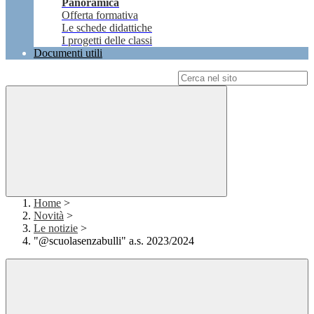
Panoramica
Offerta formativa
Le schede didattiche
I progetti delle classi
Documenti utili
Campo di ricerca per le pagine del sito
Home
>
Novità
>
Le notizie
>
"@scuolasenzabulli" a.s. 2023/2024