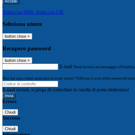
-
Entra con SPID
Entra con CIE
Seleziona utente
button close
×
Recupero password
button close
×
E-mail
Verrà inviato un messaggio all'indirizz
Non hai una e-mail associata al nome utente? Effettua il reset della password tram
E-mail inviata, si prega di controllare la casella di posta elettronica!
Errore
Chiudi
Successo
Chiudi
Informazione