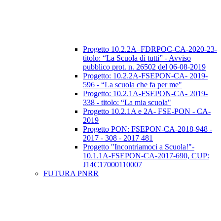
Progetto 10.2.2A–FDRPOC-CA-2020-23-
titolo: “La Scuola di tutti” - Avviso
pubblico prot. n. 26502 del 06-08-2019
Progetto: 10.2.2A-FSEPON-CA- 2019-
596 - “La scuola che fa per me"
Progetto: 10.2.1A-FSEPON-CA- 2019-
338 - titolo: “La mia scuola"
Progetto 10.2.1A e 2A- FSE-PON - CA-
2019
Progetto PON: FSEPON-CA-2018-948 -
2017 - 308 - 2017 481
Progetto "Incontriamoci a Scuola!"-
10.1.1A-FSEPON-CA-2017-690, CUP:
J14C17000110007
FUTURA PNRR