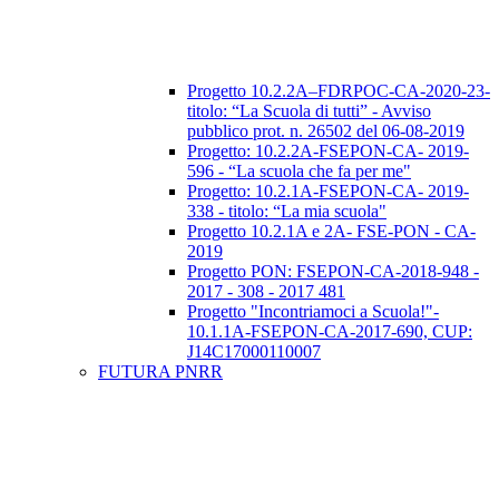
Progetto 10.2.2A–FDRPOC-CA-2020-23-
titolo: “La Scuola di tutti” - Avviso
pubblico prot. n. 26502 del 06-08-2019
Progetto: 10.2.2A-FSEPON-CA- 2019-
596 - “La scuola che fa per me"
Progetto: 10.2.1A-FSEPON-CA- 2019-
338 - titolo: “La mia scuola"
Progetto 10.2.1A e 2A- FSE-PON - CA-
2019
Progetto PON: FSEPON-CA-2018-948 -
2017 - 308 - 2017 481
Progetto "Incontriamoci a Scuola!"-
10.1.1A-FSEPON-CA-2017-690, CUP:
J14C17000110007
FUTURA PNRR