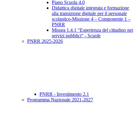
Piano Scuola 4.0
Didattica digitale integrata e formazione
alla transizione digitale per il personale
scolastico-Missione 4 – Componente 1 –
PNRR
Misura 1.4.1 “Esperienza del cittadino nei
servizi pubblici“ - Scuole
PNRR 2025-2026
PNRR - Investimento 2.1
Programma Nazionale 2021-2027