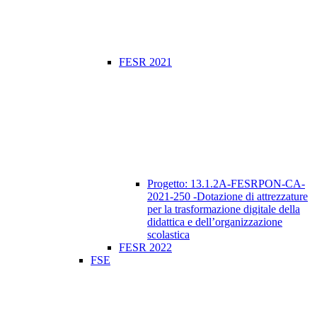
FESR 2021
Progetto: 13.1.2A-FESRPON-CA-
2021-250 -Dotazione di attrezzature
per la trasformazione digitale della
didattica e dell’organizzazione
scolastica
FESR 2022
FSE