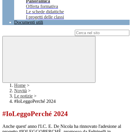
Panoramica
Offerta formativa
Le schede didattiche
I progetti delle classi
Documenti utili
Campo di ricerca per le pagine del sito
Home
>
Novità
>
Le notizie
>
#IoLeggoPerché 2024
#IoLeggoPerché 2024
Anche quest' anno l'I.C. E. De Nicola ha rinnovato l'adesione al
progetto #IOLEGGOPERCHÈ, promosso da Feltrinelli in