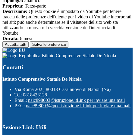
Tipologia:
analitico
Proprieta:
Terza-parte
Descrizione:
Questo cookie è impostato da Youtube per tenere
traccia delle preferenze dell'utente per i video di Youtube incorporati
nei siti; può anche determinare se il visitatore del sito web sta
utilizzando la nuova o la vecchia versione dell'interfaccia di
Youtube.
Durata:
6 mesi
Accetta tutti
Salva le preferenze
Istituto Comprensivo Statale De Nicola
Contatti
Istituto Comprensivo Statale De Nicola
Via Roma 202 , 80013 Casalnuovo di Napoli (Na)
Tel:
0818423128
Email:
naic898003@istruzione.it
Link per inviare una mail
PEC:
naic898003@pec.istruzione.it
Link per inviare una mail
Sezione Link Utili