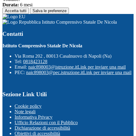
Durata:
6 mesi
Accetta tutti
Salva le preferenze
Istituto Comprensivo Statale De Nicola
Contatti
Istituto Comprensivo Statale De Nicola
Via Roma 202 , 80013 Casalnuovo di Napoli (Na)
Tel:
0818423128
Email:
naic898003@istruzione.it
Link per inviare una mail
PEC:
naic898003@pec.istruzione.it
Link per inviare una mail
Sezione Link Utili
Cookie policy
Note legali
Informativa Privacy
Ufficio Relazioni con il Pubblico
Dichiarazione di accessibilità
Obiettivi di accessibilità