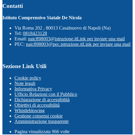
Contatti
Istituto Comprensivo Statale De Nicola
Via Roma 202 , 80013 Casalnuovo di Napoli (Na)
Tel:
0818423128
Email:
naic898003@istruzione.it
Link per inviare una mail
PEC:
naic898003@pec.istruzione.it
Link per inviare una mail
Sezione Link Utili
Cookie policy
Note legali
Informativa Privacy
Ufficio Relazioni con il Pubblico
Dichiarazione di accessibilità
Obiettivi di accessibilità
Whistleblowing
Gestione consensi cookie
Amministrazione trasparente
Pagina visualizzata
966
volte