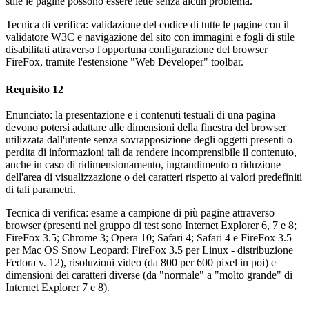
stile le pagine possono essere lette senza alcun problema.
Tecnica di verifica: validazione del codice di tutte le pagine con il
validatore W3C e navigazione del sito con immagini e fogli di stile
disabilitati attraverso l'opportuna configurazione del browser
FireFox, tramite l'estensione "Web Developer" toolbar.
Requisito 12
Enunciato: la presentazione e i contenuti testuali di una pagina
devono potersi adattare alle dimensioni della finestra del browser
utilizzata dall'utente senza sovrapposizione degli oggetti presenti o
perdita di informazioni tali da rendere incomprensibile il contenuto,
anche in caso di ridimensionamento, ingrandimento o riduzione
dell'area di visualizzazione o dei caratteri rispetto ai valori predefiniti
di tali parametri.
Tecnica di verifica: esame a campione di più pagine attraverso
browser (presenti nel gruppo di test sono Internet Explorer 6, 7 e 8;
FireFox 3.5; Chrome 3; Opera 10; Safari 4; Safari 4 e FireFox 3.5
per Mac OS Snow Leopard; FireFox 3.5 per Linux - distribuzione
Fedora v. 12), risoluzioni video (da 800 per 600 pixel in poi) e
dimensioni dei caratteri diverse (da "normale" a "molto grande" di
Internet Explorer 7 e 8).